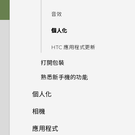
移除螢幕鎖時出現裝置保護功能
如何備份至 Google 帳號？
HTC Desire 530 有哪些新功
將停止運作的訊息，裝置保護是
音效
能和不同之處？
什麼意思？
我之前曾使用 HTC 備份。為何
個人化
手機現在未內建 HTC 備份？
我將記憶卡格式化以作為內部儲
Android 6.0 中的 Doze 模式
存空間使用時，卻出現該記憶卡
如何節省電池電力？
HTC 應用程式更新
小算盤應用程式是否有進階小算
速度太慢的訊息。為什麼？
盤功能？
Android 6.0 中的應用程式待
打開包裝
機如何節省電池電力？
手機出狀況時該如何排除問題？
熟悉新手機的功能
HTC Desire 530
設定中的電池最佳化有何作用？
為何魔法變臉無法在某些相片中
個人化
分享內容
使用？
後面板
如何在電信業者的網路中新增存
手機設定及傳輸
取點？
相機
切換最近使用的應用程式
Nano SIM 卡
個人化
為何手機會對我說話？如何關閉
相機
初次設定 HTC Desire 530
重新整理內容
應用程式
SD 卡
此功能？