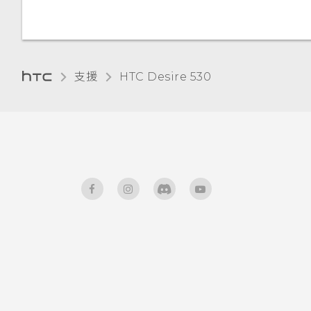
HTC Sense 鍵盤
為何無法在應用程式內使用多指
手勢？
輸入文字
支援
HTC Desire 530‎
使用應用程式時不斷出現要求授
使用文字預測輸入文字
予權限的提示。為什麼？
使用滑行鍵盤
語音輸入文字
硬體或連線發生了問題嗎？