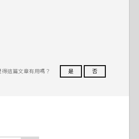
覺得這篇文章有用嗎？
是
否
謝謝您！
題