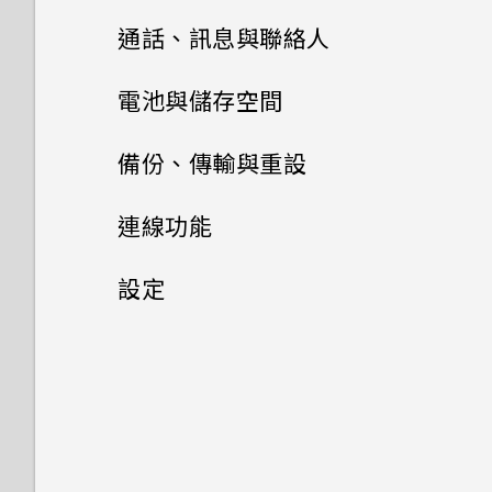
何謂 主題應用程式？
從先前的 HTC 手機還原
HTC BlinkFeed
相機畫面
擷取手機畫面
通話、訊息與聯絡人
為電池充電
如何在使用手機期間關閉
TalkBack？
下載主題
相片集
從 Android 手機傳輸內容
選擇拍攝模式
手機通話功能
餐廳推薦
HTC Sense 首頁
電池與儲存空間
安裝吊繩
相片編輯工具
如何找出手機的 IMEI/MEID 和
將主題加入我的最愛
訊息
在相片集內檢視相片和影片
從 iPhone 傳輸內容的方式
縮放
在 HTC BlinkFeed 上新增內
電源及儲存空間管理
休眠模式
使用智慧搜尋撥號
備份、傳輸與重設
切換手機開關
序號？
容的方式
日曆與電子郵件
聯絡人
選取相片進行編輯
重新建立自己的主題
新增相片或影片至相簿
傳送簡訊 (SMS)
透過 iCloud 傳送 iPhone 內
開啟或關閉相機閃光燈
將螢幕解鎖
使用語音撥打電話
同步、備份及重設
顯示電池百分比
需要使用手機的快速指引嗎？
連線功能
如何啟用開發人員選項？
容
Google 搜尋及應用程式
自訂重點消息摘要
檢視日曆
調整相片
聯絡人清單
混合及配對主題
將相片或影片複製或移至其他相
傳送多媒體訊息 (MMS)
拍攝相片
動作手勢
撥打分機號碼
查看電池用量
網際網路連線
新增社交網路、電子郵件帳號等
設定
如何顯示執行中應用程式的清
其他應用程式
簿
取得聯絡人及其他內容的其他方
張貼到社交網路
使用 Google 即時資訊取得最
排程或編輯活動
單？
在相片上畫圖
設定個人檔案
尋找主題
法
傳送群組訊息
當下的資訊
無線分享
提示：如何拍出更棒的相片
觸控手勢
回撥未接來電
查看電池記錄
同步帳號
設定和隱私權
開啟或關閉數據連線
搜尋相片及影片
使用時鐘
從 HTC BlinkFeed 移除內容
選擇要顯示的日曆
為何省電模式和極致省電模式都
套用相片濾鏡
新增新的聯絡人
分享主題
在手機和電腦之間傳送相片、影
繼續撰寫訊息草稿
Now on Tap
拍攝影片
開啟應用程式
何謂 HTC Connect？
快速撥號
應用程式電池最佳化
移除帳號
變成灰色停用狀態？
管理數據使用量
控制應用程式權限
片及音樂
剪輯影片
查看氣象
何謂 HTC BlinkFeed？
分享活動
美化人物照
編輯聯絡人的資訊
刪除主題
回覆訊息
搜尋 HTC Desire 530 和網路
在錄影期間拍照 — 影像相片
何謂 HTC Sense 首頁小工具？
使用 HTC Connect 分享媒體
撥打訊息、電子郵件或日曆活動
使用省電功能
備份檔案、資料和設定的方式
如何啟用或停用裝置管理員應用
Wi-Fi 連線
設定預設應用程式
使用快速設定
檢視、編輯和儲存 Zoe 精選
錄音
開啟或關閉 HTC BlinkFeed
中的電話號碼
程式？