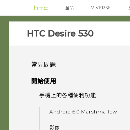
產品
VIVERSE
VIVE
智能手機
HTC Desire 530‎
常見問題
SETTINGS
開始使用
GETTING STARTED
手機上的各種便利功能
手機遺失或遭竊時該怎麼辦？
COMMUNICATION
我能將 Micro SIM 卡剪小為
如何重新啟動手機以進入安全模
Android 6.0 Marshmallow
Nano SIM 卡以裝入手機內
式？
APPS & FEATURES
如何設定預設的簡訊應用程式？
嗎？
影像