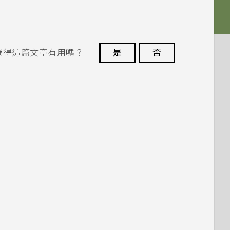
覺得這篇文章有用嗎？
是
否
謝謝您！