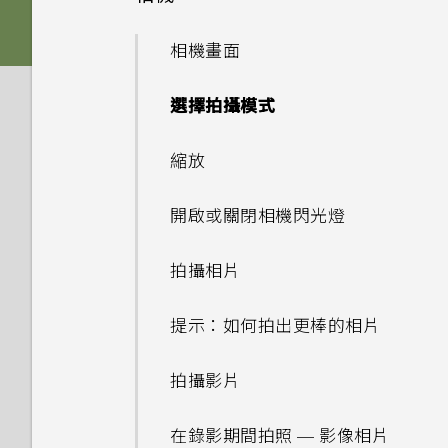
移除螢幕鎖時出現裝置保護功能
如何備份至 Google 帳號？
HTC Desire 530 有哪些新功
分享內容
將停止運作的訊息，裝置保護是
後面板
何謂 主題應用程式？
音效
從先前的 HTC 手機還原
相機畫面
能和不同之處？
什麼意思？
我之前曾使用 HTC 備份。為何
切換最近使用的應用程式
Nano SIM 卡
下載主題
個人化
手機現在未內建 HTC 備份？
從 Android 手機傳輸內容
選擇拍攝模式
我將記憶卡格式化以作為內部儲
Android 6.0 中的 Doze 模式
存空間使用時，卻出現該記憶卡
重新整理內容
如何節省電池電力？
SD 卡
將主題加入我的最愛
HTC 應用程式更新
小算盤應用程式是否有進階小算
從 iPhone 傳輸內容的方式
縮放
速度太慢的訊息。為什麼？
盤功能？
擷取手機畫面
Android 6.0 中的應用程式待
為電池充電
重新建立自己的主題
透過 iCloud 傳送 iPhone 內
開啟或關閉相機閃光燈
機如何節省電池電力？
手機出狀況時該如何排除問題？
容
HTC Sense 首頁
安裝吊繩
混合及配對主題
拍攝相片
設定中的電池最佳化有何作用？
為何魔法變臉無法在某些相片中
取得聯絡人及其他內容的其他方
休眠模式
切換手機開關
尋找主題
使用？
法
提示：如何拍出更棒的相片
如何在電信業者的網路中新增存
取點？
將螢幕解鎖
需要使用手機的快速指引嗎？
分享主題
在手機和電腦之間傳送相片、影
拍攝影片
片及音樂
為何手機會對我說話？如何關閉
動作手勢
刪除主題
在錄影期間拍照 — 影像相片
此功能？