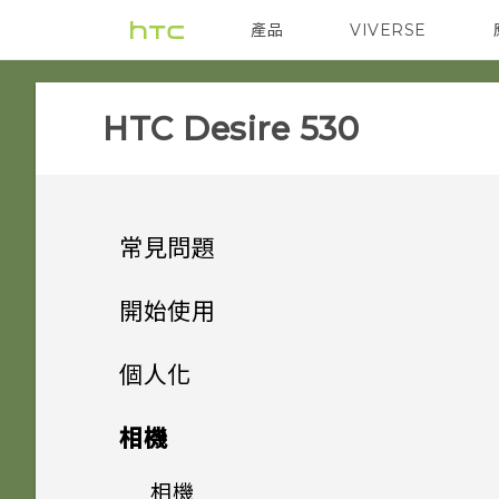
產品
VIVERSE
VIVE
智能手機
HTC Desire 530‎
常見問題
SETTINGS
開始使用
GETTING STARTED
手機上的各種便利功能
手機遺失或遭竊時該怎麼辦？
個人化
COMMUNICATION
打開包裝
我能將 Micro SIM 卡剪小為
如何重新啟動手機以進入安全模
手機設定及傳輸
Android 6.0 Marshmallow
相機
Nano SIM 卡以裝入手機內
式？
APPS & FEATURES
熟悉新手機的功能
如何設定預設的簡訊應用程式？
嗎？
個人化
HTC Desire 530
影像
相機
初次設定 HTC Desire 530