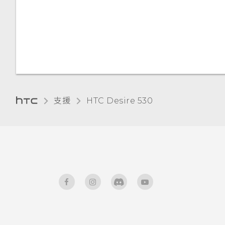
將應用程式移到記憶卡
重新啟動 HTC Desire 530 (軟
電子郵件
硬體或連線發生了問題嗎？
為何無法在應用程式內使用多指
使用 NFC
體重設)
請勿打擾模式
手勢？
檢視及管理儲存裝置上的檔案
新增電子郵件帳號
重設網路設定
飛安模式
使用應用程式時不斷出現要求授
在 HTC Desire 530 和電腦間
智慧同步有何作用？
予權限的提示。為什麼？
複製檔案
重設 HTC Desire 530 (硬體重
自動旋轉螢幕
設)
支援
HTC Desire 530‎
釋放儲存空間
設定螢幕關閉時間
卸載記憶卡
螢幕亮度
關於檔案管理員
觸控音效和震動
變更螢幕語言
安裝數位憑證