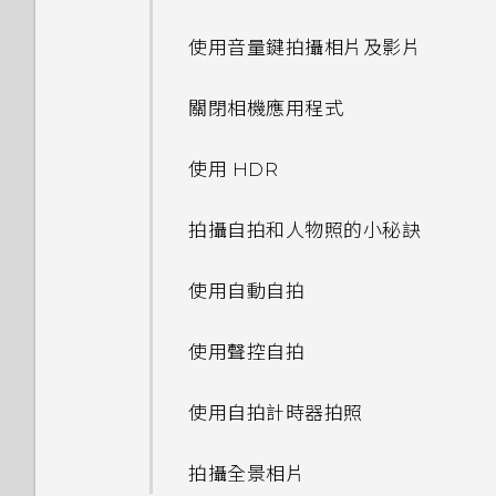
使用快速設定
觸控手勢
個人化設定
使用音量鍵拍攝相片及影片
如何在使用手機期間關閉
認識手機設定
TalkBack？
開啟應用程式
鈴聲、通知音效和鬧鐘
關閉相機應用程式
更新手機軟體
如何找出手機的 IMEI/MEID 和
何謂 HTC Sense 首頁小工具？
主畫面桌布
序號？
使用 HDR
從 Play 商店取得應用程式
設定 HTC Sense 首頁小工具
變更顯示字型
如何啟用開發人員選項？
拍攝自拍和人物照的小秘訣
從網路下載應用程式
設定住家及工作位置
啟動列
如何顯示執行中應用程式的清
使用自動自拍
解除安裝應用程式
單？
手動切換位置
新增主畫面小工具
使用聲控自拍
為何省電模式和極致省電模式都
釘選及取消釘選應用程式
新增主畫面捷徑
變成灰色停用狀態？
使用自拍計時器拍照
新增應用程式至 HTC Sense 首
編輯主畫面面板
如何啟用或停用裝置管理員應用
拍攝全景相片
頁小工具
程式？