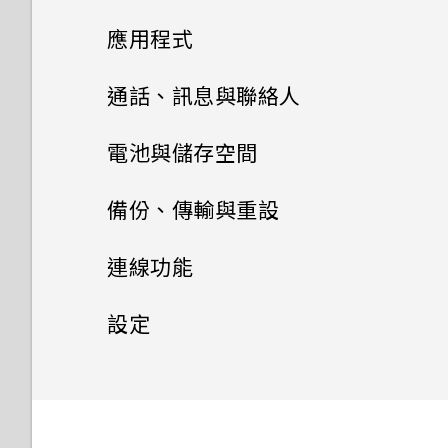
變更主畫面
應用程式
開啟及關閉智慧資料夾
我的手機為何會變熱？
分類小工具面板和啟動列上的應
HTC BlinkFeed
通話、訊息與聯絡人
設定螢幕鎖定
用程式
如何查看手機內建的記憶體容量
及使用量？
相片集
手機通話功能
餐廳推薦
電池與儲存空間
設定智慧鎖
排列應用程式
相片編輯工具
我的手機是全新的，但可用儲存
訊息
在相片集內檢視相片和影片
在 HTC BlinkFeed 上新增內
電源及儲存空間管理
使用智慧搜尋撥號
開啟或關閉鎖定螢幕通知
備份、傳輸與重設
空間卻比總容量少。為什麼？
容的方式
日曆與電子郵件
聯絡人
選取相片進行編輯
新增相片或影片至相簿
傳送簡訊 (SMS)
使用語音撥打電話
同步、備份及重設
顯示電池百分比
與鎖定螢幕通知互動
連線功能
使用 MicroSD 記憶卡作為可移
Google 搜尋及應用程式
自訂重點消息摘要
檢視日曆
除式儲存裝置和使用內部儲存空
調整相片
聯絡人清單
將相片或影片複製或移至其他相
傳送多媒體訊息 (MMS)
撥打分機號碼
查看電池用量
網際網路連線
新增社交網路、電子郵件帳號等
變更鎖定螢幕捷徑
間有何不同？
設定
其他應用程式
簿
張貼到社交網路
使用 Google 即時資訊取得最
排程或編輯活動
在相片上畫圖
設定個人檔案
傳送群組訊息
當下的資訊
無線分享
回撥未接來電
查看電池記錄
同步帳號
設定和隱私權
變更鎖定螢幕桌布
開啟或關閉數據連線
如何找出手機上安裝的 HTC
搜尋相片及影片
使用時鐘
從 HTC BlinkFeed 移除內容
Sense 版本？
選擇要顯示的日曆
套用相片濾鏡
新增新的聯絡人
繼續撰寫訊息草稿
Now on Tap
何謂 HTC Connect？
快速撥號
應用程式電池最佳化
移除帳號
關閉鎖定螢幕
管理數據使用量
控制應用程式權限
剪輯影片
查看氣象
何謂 HTC BlinkFeed？