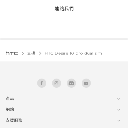
連絡我們
支援
HTC Desire 10 pro dual sim‎
產品
5G
網站
快速入門手冊
智能手機
使用手冊
HTC Dev
支援服務
區塊鍊手機