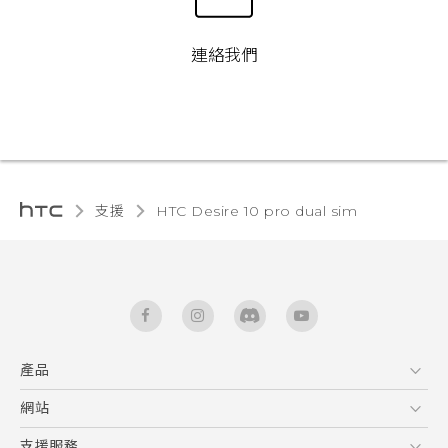
連絡我們
支援
HTC Desire 10 pro dual sim‎
產品
5G
網站
快速入門手冊
智能手機
使用手冊
HTC Dev
支援服務