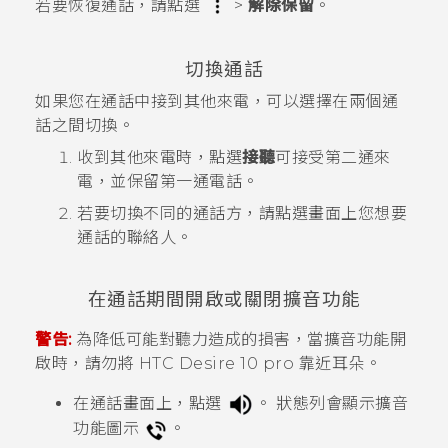
若要恢復通話，請點選
>
解除保留
。
切換通話
如果您在通話中接到其他來電，可以選擇在兩個通
話之間切換。
收到其他來電時，點選
接聽
可接受第二通來
電，並保留第一通電話。
若要切換不同的通話方，請點選畫面上您想要
通話的聯絡人。
在通話期間開啟或關閉擴音功能
警告:
為降低可能對聽力造成的損害，當擴音功能開
啟時，請勿將
HTC Desire 10 pro
靠近耳朵。
在通話畫面上，點選
。
狀態列會顯示擴音
功能圖示
。