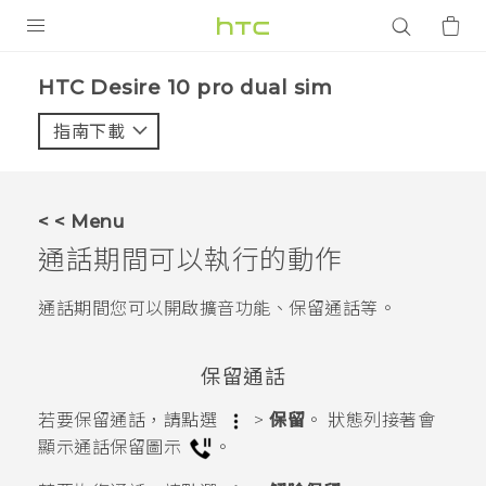
產品
HTC Desire 10 pro dual sim‎
VIVE
指南下載
智能手機
G REIGNS
< < Menu
配件
通話期間可以執行的動作
VIVERSE
通話期間您可以開啟擴音功能、保留通話等。
應用程式
保留通話
支援服務
若要保留通話，請點選
>
保留
。
狀態列接著會
登入
顯示通話保留圖示
。