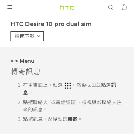
產品
HTC Desire 10 pro dual sim‎
VIVE
指南下載
智能手機
G REIGNS
< < Menu
配件
轉寄訊息
VIVERSE
在
主畫面
上，點選
，然後找出並點選
訊
息
。
應用程式
點選聯絡人 (或電話號碼)，檢視與該聯絡人往
支援服務
來的訊息。
點選訊息，然後點選
轉寄
。
登入