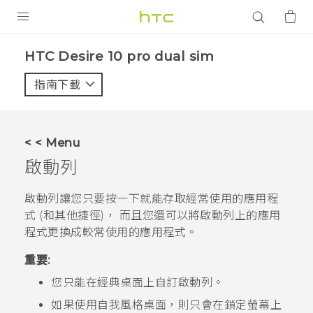
產品
HTC Desire 10 pro dual sim‎
VIVE
指南下載
智能手機
G REIGNS
< < Menu
配件
啟動列
VIVERSE
啟動列讓您只要按一下就能存取經常使用的應用程
式 (和其他捷徑)， 而且您還可以將啟動列上的應用
應用程式
程式更換成較常使用的應用程式。
支援服務
重要:
登入
您只能在
經典桌面
上自訂啟動列。
如果使用
自我風格桌面
，則只會在鎖定螢幕上