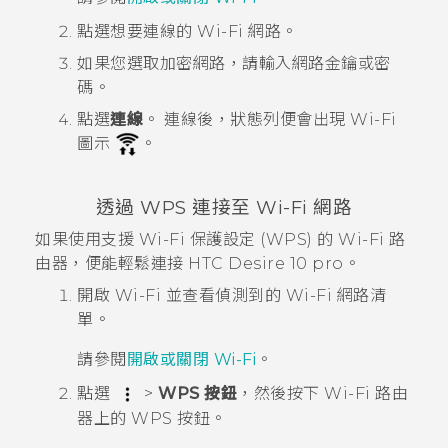
點選想要連線的
Wi-Fi
網路。
如果您選取加密網路，請輸入網路金鑰或密
碼。
點選
連線
。
連線後，狀態列便會出現
Wi-Fi
圖示
。
透過 WPS 連接至
Wi-Fi
網路
如果使用支援
Wi-Fi
保護設定 (WPS) 的
Wi-Fi
路
由器，便能輕鬆連接
HTC Desire 10 pro
。
開啟
Wi-Fi
並查看偵測到的
Wi-Fi
網路清
單。
請參閱
開啟或關閉
Wi-Fi
。
點選
>
WPS 按鈕
，然後按下
Wi-Fi
路由
器上的 WPS 按鈕。