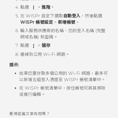
點選
>
進階
。
在
WISPr 設定
下選取
自動登入
，然後點選
WISPr 帳號設定
>
新增帳號
。
輸入服務供應商的名稱、您的登入名稱 (完整
網域名稱) 和密碼。
點選
>
儲存
連線到公用
Wi-Fi
網路。
提示:
如果您要存取多個公用的
Wi-Fi
網路，最多可
以新增五組登入憑證至
WISPr 帳號
清單中。
在
WISPr 帳號
清單中，按住帳號可將其移除
或進行編輯。
覺得這篇文章有用嗎？