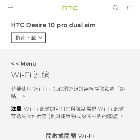
產品
HTC Desire 10 pro dual sim‎
VIVE
指南下載
智能手機
G REIGNS
< < Menu
配件
Wi-Fi
連線
VIVERSE
若要使用
Wi-Fi
，您必須連線到無線存取點或「熱
點」。
應用程式
注意:
Wi-Fi
訊號的可用性與強度需視
Wi-Fi
訊號
支援服務
穿透的物件而定 (例如建築物或房間中間的牆壁)。
登入
開啟或關閉
Wi-Fi