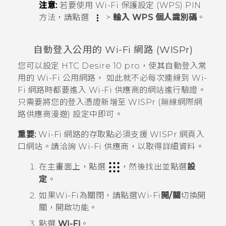
注意:
若要使用
Wi-Fi
保護設定 (WPS) PIN
方法，請點選
>
輸入 WPS 個人識別碼
。
自動登入公用的
Wi-Fi
網路 (WISPr)
您可以設定
HTC Desire 10 pro
，使其自動登入常
用的
Wi-Fi
公用網路， 如此就不必每次連線到
Wi-
Fi
網路時都要進入
Wi-Fi
供應商的網站進行驗證。
只需要將您的登入憑證新增至 WISPr (無線網際網
路供應商漫遊) 設定中即可。
重要:
Wi-Fi
網路的存取點必須支援 WISPr 網頁入
口網站。請洽詢
Wi-Fi
供應商，以取得詳細資料。
在
主畫面
上，點選
，然後找出並點選
設
定
。
如果
Wi-Fi
為關閉，請點選
Wi-Fi
開/關
切換開
關，開啟功能。
點選
Wi-Fi
。