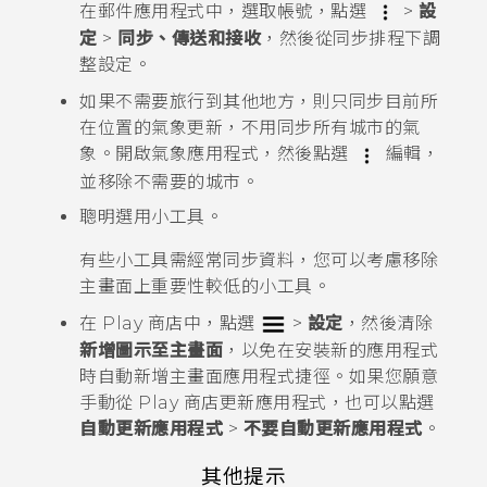
在
郵件
應用程式中，選取帳號，點選
>
設
定
>
同步、傳送和接收
，然後從
同步排程
下調
整設定。
如果不需要旅行到其他地方，則只同步目前所
在位置的氣象更新，不用同步所有城市的氣
象。開啟
氣象
應用程式，然後點選
編輯，
並移除不需要的城市。
聰明選用小工具。
有些小工具需經常同步資料，您可以考慮移除
主畫面上重要性較低的小工具。
在
Play 商店
中，點選
>
設定
，然後清除
新增圖示至主畫面
，以免在安裝新的應用程式
時自動新增主畫面應用程式捷徑。如果您願意
手動從
Play 商店
更新應用程式，也可以點選
自動更新應用程式
>
不要自動更新應用程式
。
其他提示