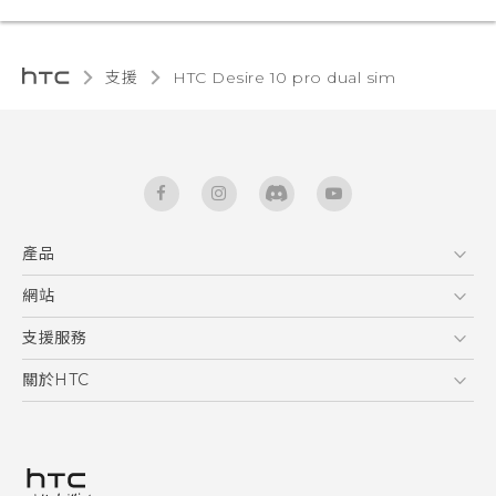
支援
HTC Desire 10 pro dual sim‎
產品
5G
網站
快速入門手冊
智能手機
使用手冊
HTC Dev
支援服務
區塊鍊手機
HTC Research
服務中心
關於HTC
配件
產品有限保固說明
ESG
VIVE
公告欄
投資人
私隱政策