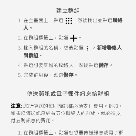
建立群組
在
主畫面
上，點選
，然後找出並點選
聯絡
人
。
在
群組
標籤上，點選
。
輸入群組的名稱，然後點選
>
新增聯絡人
到群組
。
點選想要新增的聯絡人，然後點選
儲存
。
完成群組後，點選
儲存
。
傳送簡訊或電子郵件訊息給群組
注意:
您所傳送的每則簡訊都必須支付費用。例如，
如果您傳送訊息給有五位聯絡人的群組，就必須支
付五則訊息的費用。
在
群組
標籤上，點選您想要傳送訊息或電子郵