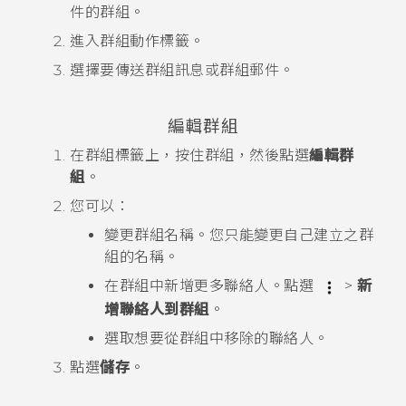
件的群組。
進入
群組動作
標籤。
選擇要傳送群組訊息或群組郵件。
編輯群組
在
群組
標籤上，按住群組，然後點選
編輯群
組
。
您可以：
變更群組名稱。您只能變更自己建立之群
組的名稱。
在群組中新增更多聯絡人。點選
>
新
增聯絡人到群組
。
選取想要從群組中移除的聯絡人。
點選
儲存
。