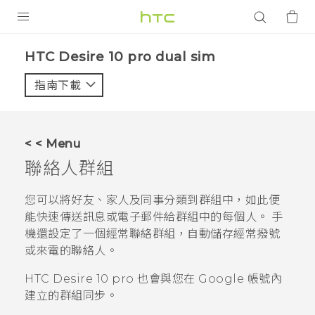
產品
HTC Desire 10 pro dual sim‎
VIVE
指南下載
智能手機
G REIGNS
< < Menu
配件
聯絡人群組
VIVERSE
您可以將好友、家人及同事分類到群組中，如此便
能快速傳送訊息或電子郵件給群組中的每個人。 手
應用程式
機還設定了一個
經常聯絡
群組，自動儲存經常撥號
或來電的聯絡人。
支援服務
HTC Desire 10 pro
也會與您在
Google
帳號內
登入
建立的群組同步。