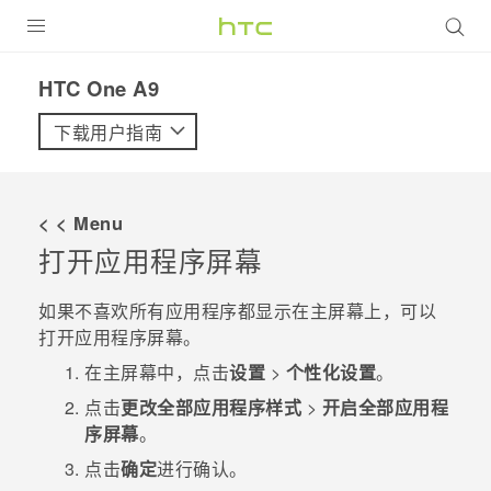
全部产品
HTC One A9‎
VIVE
下载用户指南
VIVERSE
< < Menu
支持帮助
打开
应用程序
屏幕
在线客服
如果不喜欢所有应用程序都显示在
主屏幕
上，可以
打开
应用程序
屏幕。
在
主屏幕
中，点击
设置
>
个性化设置
。
点击
更改全部应用程序样式
>
开启全部应用程
序屏幕
。
点击
确定
进行确认。