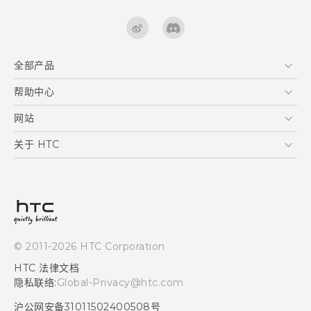
全部产品
区块链智能手机
帮助中心
快速入门指南
VIVE
用户指南
在线客服
网站
支援与服务
HTC Dev
关于 HTC
产品保固说明
HTC Research
ESG
客户服务中心
新闻稿
投资人
隐私政策
© 2011-2026 HTC Corporation
产品安全
HTC 法律文档
加入HTC
隐私联络:
Global-Privacy@htc.com
Security and Privacy Whitepaper
沪公网安备31011502400508号