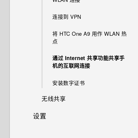
为什么手机电池这么快没电？
多任务处理
选择主屏幕布局
录制语音剪辑
软件和应用程序更新
提高拍摄质量的提示
从 HTC BlinkFeed 删除内容
与文件夹？
分享活动
收到来电
如何启用开发人员选项?
GIF 大师
导入或复制联系人
移动信息到安全信箱
高级省电模式
Motion Launch 感应启动
关于 HTC Sync Manager
连接到 VPN
为什么我的手机反应迟钝并死
深睡模式如何节省电池电量？
控制应用程序权限
移动主屏幕项目
收听 FM 收音机
从应用商店获取应用程序
录制视频
在 HTC BlinkFeed 中播放视频
在格式化存储卡以用作内部存储
接受或拒绝会议邀请
通话期间我可以做什么？
为何我的手机不响应 Motion
机?
图案添加
合并联系人信息
手动阻止不需要的信息
时，我看到表示该卡速度较慢的
Launch 感应启动手势？
有关延长电池续航时间的提示
锁定屏幕
在电脑上安装 HTC Sync
将 HTC One A9 用作 WLAN 热
为何省电模式和高级省电模式都
设置默认应用程序
删除主屏幕项目
HTC Dot View
从网络下载应用程序
消息。为什么？
在录制视频时拍摄照片 — 视频
解除或延迟活动提醒
设置电话会议
Manager
点
为什么我的手机会自动关机？
灰显？
图形效果
发送联系人信息
图片
复制短信到 nano SIM 卡
为何无法在应用程序中使用多指
存储类型
旅行模式
设置应用程序链接
更改铃声
卸载应用程序
我的手机是全新的，但可用存储
查收邮件
通话记录
手势？
传输 iPhone 内容到 HTC 手机
通过 Internet 共享功能共享手
手机过热或烫手时应该怎么做？
Android 中的应用程序待机模式
幻影万花筒
联系人群组
低于总容量。为什么？
使用音量键拍摄照片和视频
删除信息和对话
机的互联网连接
我该把存储卡用作移动存储还是
通知
如何节省电池电量？
停用应用程序
更改通知音
设置屏幕锁定
发送电子邮件
标记陌生号码
在使用应用程序时，手机一直提
内部存储？
从旧的 HTC 手机还原
结束或关闭应用程序的最佳方式
双重曝光
私密联系人
将 microSD 卡用作移动存储和
关闭相机应用程序
示我进行授权。为什么？
安装数字证书
是什么？
中文输入
“设置”中的电池优化有什么作
打开应用程序屏幕
设置默认音量
内部存储有什么区别？
关闭锁屏
阅读和回复电子邮件
切换静音、振动和一般模式
将存储卡设为内部存储
用？
魔法幻境
连拍照片
无线共享
如何检查我的手机上有多少内
获取帮助和故障排除
添加或删除小插件面板
添加社交网络账户、电子邮件账
管理电子邮件
国内拨号
存，以及内存使用量？
在手机存储与存储卡之间移动应
如何节省电池电量？
变脸妙拍
户和其他
使用 HDR
设置
用程序和数据
什么是 HTC Connect？
选择、复制和粘贴文本
更改默认字体大小
搜索电子邮件
如何将手机重启到安全模式？
增强 RAW 照片
设置和安全
录制慢动作视频
将应用程序移到存储卡或从中移
使用 HTC Connect 分享媒体
HTC Sense 键盘