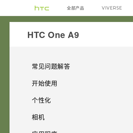
全部产品
VIVERSE
VIVE
HTC One A9‎
常见问题解答
设置和其他
开始使用
无线和网络
精彩功能
如何找到手机的 IMEI/MEID 和
个性化
序列号？
安全
打开包装
如何将接入点添加到我的移动运
手机设置和传输
Android 7.0 Nougat
相机
营商网络？
如何启用或停用“设备管理员”应
电源和充电
使用新手机的第一周
触摸指纹识别器时为何不能唤醒
个性化
用程序？
HTC One A9
拍摄照片和视频
从 Android 手机传输内容