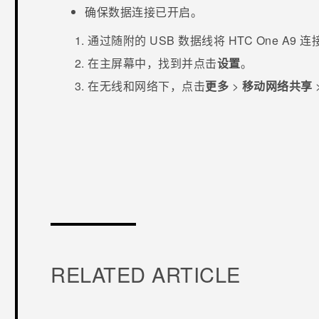
确保数据连接已开启。
通过随附的 USB 数据线将
HTC One A9
连
在
主屏幕
中，找到并点击
设置
。
在
无线和网络
下，点击
更多
>
移动网络共享
谢谢！
RELATED ARTICLE