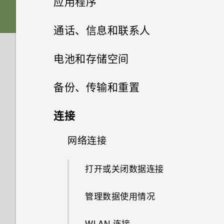
应用程序
手机？
如何将手机的互联网连接共享给
应用程序
手机上为什么不再显示邮件和即
其他设备？
使用快速设置
卡槽与卡座
什么是 HTC 主题？
时消息通知？
通过 iCloud 传输 iPhone 内容
HTC BlinkFeed
自拍
通话、信息和联系人
为何在使用 Exchange
备份和传输
如何从邮件应用程序应用程序登
ActiveSync 时，无法用我的指
如何知道我的手机是否可在其他
了解您的设置
nano SIM 卡
录我的 Microsoft 电子邮件账
设置主屏幕壁纸
相册
如果手机无法开机，我该怎么
从旧手机传输内容的方式
纹解锁屏幕？
相机应用程序如何拍摄 RAW 照
手机通话
什么是 HTC BlinkFeed？
通话和 SIM 卡
电池和存储空间
国家/地区的当地网络中使用？
如何在我的手机和电脑之间复制
户？
办？
片？
HTC Sense 首页
文件？
相片编辑工具
存储卡
启动栏
信息
在相册中查看照片和视频
音频和显示
安装软件更新
忘记我手机上的锁屏密码、数字
打开或关闭 HTC BlinkFeed
电源和存储管理
用智能拨号拨打电话
没有 WLAN 连接或信号较弱时
可否将 micro SIM 卡裁剪为
备份、传输和重置
为什么我手机上的应用程序会崩
如何使用硬件按钮重新启动手
密码或图案时该怎么办？
相机屏幕
手机可否自动切换到移动网络？
nano SIM 卡，装入手机中？
网页浏览器
休眠模式
我以前一直使用 HTC 备份。为
溃和强制关闭？
联系人
选择一张照片进行编辑
为电池充电
相机
添加主屏幕小插件
机？
搜索照片和视频
如何在短信息中添加签名？
安装应用程序更新
我的麦克风损坏了。怎么办？
餐厅建议
拨打分机号
同步、备份和重置
显示电池百分比
何我的手机上没有 HTC 备份
连接
手机重新启动或开机时为何会提
选择拍摄模式
日历和电子邮件
我通过蓝牙发送了一些文件到电
了？
浏览网页
动作手势
系统性能
如何知道我是否在手机上安装了
调整照片
打开或关闭电源
您的联系人列表
添加主屏幕快捷方式
如果手机一直重新启动而且无法
可否使相机待机以节省电池电
示我输入密码或解密手机？
更改视频回放速度
查看您收到的信息
获取联系人等内容的其他方式
是否可以改变手机的系统字体样
脑。它们在哪里？
在 HTC BlinkFeed 中添加内容
快速拨号
检查电池使用情况
网络连接
重置网络设置
恶意的第三方应用程序？
一路启动到主屏幕，我该怎么
量？如何操作？
其他应用程序
式和大小?
缩放
的方式
查看日历
存储
如何让 HTC Sync Manager 识
将网页存为书签
触控手势
如何检查手机的最新软件更新？
办？
在照片上绘画
添加新联系人
更改主屏幕首页
剪辑视频
发送短信 (SMS)
在手机和电脑之间传输照片、视
别出我的手机？
呼叫信息、电子邮件或日历活动
检查电池历史记录
重置 HTC One A9（硬重置）
打开或关闭数据连接
如何设置默认的短信应用程序？
管理应用程序
照片模糊不清？请参考以下提
使用时钟
频和音乐
如何将我最喜欢的歌曲或音乐设
打开或关闭相机闪光灯
自定义要闻资讯源
计划或编辑活动
中的号码
如何将文件和文件夹复制或移动
使用浏览历史记录
抓拍手机屏幕
更新手机软件前我该做什么？
如果手机无法充电，我该怎么
示。
应用照片滤镜
编辑联系人信息
分组小插件面板和启动栏中的应
为我的铃声?
编辑延时拍摄视频
发送彩信 (MMS)
到我的存储卡？
应用程序电池优化
文件、数据和设置的备份方式
管理数据使用情况
如何查看正在运行的应用程序列
办？
排列应用程序
用程序
查看天气
指纹识别器
拍摄照片
发布到社交网络
选择要显示的日历
拨打紧急电话
表？
清除浏览历史记录
什么是 HTC Sense 首页小插
有问题时如何对手机进行故障排
美化人像
与联系人联系
转发信息
如何查看 USB 驱动器中的文件
使用省电模式
件？
备份联系人和信息
WLAN 连接
除？