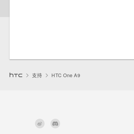
手套模式
分配 PIN 码到 nano SIM 卡
请勿打扰模式
夜间模式
调整显示大小
支持
HTC One A9‎
辅助功能设置
打开或关闭缩放比例手势