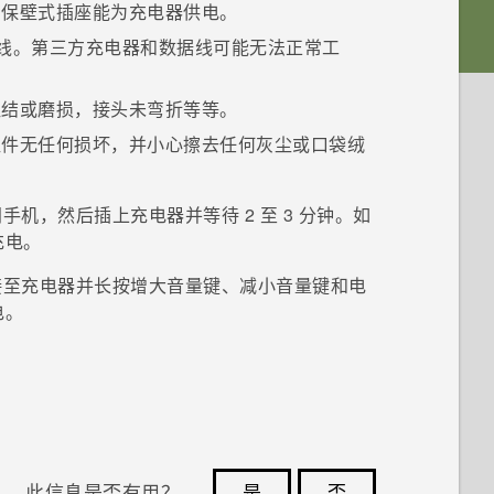
确保壁式插座能为充电器供电。
据线。第三方充电器和数据线可能无法正常工
扭结或磨损，接头未弯折等等。
组件无任何损坏，并小心擦去任何灰尘或口袋绒
手机，然后插上充电器并等待 2 至 3 分钟。如
充电。
接至充电器并长按
增大音量键
、
减小音量键
和
电
电。
此信息是否有用？
是
否