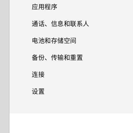
个性化
HTC One A9
在格式化存储卡以用作内部存储
拍摄照片和视频
从 Android 手机传输内容
应用程序
为何我的手机不响应 Motion
机?
时，我看到表示该卡速度较慢的
Launch 感应启动手势？
使用快速设置
卡槽与卡座
消息。为什么？
什么是 HTC 主题？
通过 iCloud 传输 iPhone 内容
HTC BlinkFeed
自拍
为什么我的手机会自动关机？
通话、信息和联系人
为何无法在应用程序中使用多指
了解您的设置
nano SIM 卡
我的手机是全新的，但可用存储
设置主屏幕壁纸
相册
手势？
从旧手机传输内容的方式
相机应用程序如何拍摄 RAW 照
手机通话
什么是 HTC BlinkFeed？
手机过热或烫手时应该怎么做？
电池和存储空间
低于总容量。为什么？
片？
HTC Sense 首页
相片编辑工具
存储卡
启动栏
信息
在相册中查看照片和视频
在使用应用程序时，手机一直提
安装软件更新
打开或关闭 HTC BlinkFeed
电源和存储管理
结束或关闭应用程序的最佳方式
用智能拨号拨打电话
备份、传输和重置
将 microSD 卡用作移动存储和
示我进行授权。为什么？
相机屏幕
是什么？
网页浏览器
休眠模式
内部存储有什么区别？
联系人
选择一张照片进行编辑
为电池充电
添加主屏幕小插件
搜索照片和视频
如何在短信息中添加签名？
安装应用程序更新
餐厅建议
拨打分机号
同步、备份和重置
显示电池百分比
连接
选择拍摄模式
日历和电子邮件
如何检查我的手机上有多少内
浏览网页
动作手势
调整照片
打开或关闭电源
您的联系人列表
添加主屏幕快捷方式
更改视频回放速度
查看您收到的信息
存，以及内存使用量？
获取联系人等内容的其他方式
在 HTC BlinkFeed 中添加内容
快速拨号
检查电池使用情况
网络连接
重置网络设置
设置
其他应用程序
缩放
的方式
查看日历
将网页存为书签
触控手势
在照片上绘画
添加新联系人
更改主屏幕首页
剪辑视频
发送短信 (SMS)
如何将手机重启到安全模式？
在手机和电脑之间传输照片、视
无线共享
呼叫信息、电子邮件或日历活动
检查电池历史记录
重置 HTC One A9（硬重置）
设置和安全
打开或关闭数据连接
管理应用程序
使用时钟
频和音乐
打开或关闭相机闪光灯
自定义要闻资讯源
计划或编辑活动
中的号码
使用浏览历史记录
抓拍手机屏幕
应用照片滤镜
编辑联系人信息
分组小插件面板和启动栏中的应
编辑延时拍摄视频
发送彩信 (MMS)
什么是 HTC Connect？
应用程序电池优化
文件、数据和设置的备份方式
管理数据使用情况
搭配耳机使用 HTC BoomSound
排列应用程序
用程序
查看天气
指纹识别器
拍摄照片
发布到社交网络
选择要显示的日历
拨打紧急电话
清除浏览历史记录
什么是 HTC Sense 首页小插
美化人像
与联系人联系