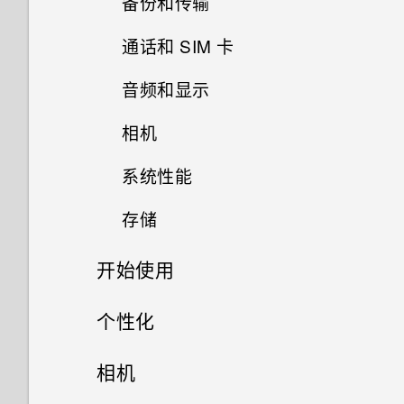
备份和传输
如何从邮件应用程序应用程序登
录我的 Microsoft 电子邮件账
通话和 SIM 卡
如何在我的手机和电脑之间复制
户？
文件？
音频和显示
可否将 micro SIM 卡裁剪为
为什么我手机上的应用程序会崩
nano SIM 卡，装入手机中？
我以前一直使用 HTC 备份。为
溃和强制关闭？
相机
我的麦克风损坏了。怎么办？
何我的手机上没有 HTC 备份
了？
系统性能
如何知道我是否在手机上安装了
可否使相机待机以节省电池电
是否可以改变手机的系统字体样
恶意的第三方应用程序？
量？如何操作？
式和大小?
存储
如何让 HTC Sync Manager 识
如何检查手机的最新软件更新？
别出我的手机？
如何设置默认的短信应用程序？
照片模糊不清？请参考以下提
如何将我最喜欢的歌曲或音乐设
开始使用
如何将文件和文件夹复制或移动
更新手机软件前我该做什么？
示。
为我的铃声?
到我的存储卡？
如何查看正在运行的应用程序列
精彩功能
个性化
表？
有问题时如何对手机进行故障排
如何查看 USB 驱动器中的文件
除？
打开包装
手机设置和传输
与文件夹？
Android 7.0 Nougat
相机
如何启用开发人员选项?
为什么我的手机反应迟钝并死
使用新手机的第一周