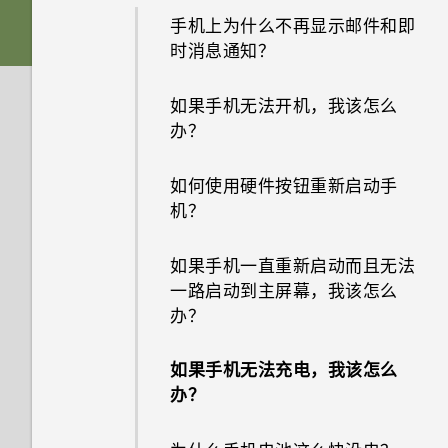
手机？
如何将手机的互联网连接共享给
手机上为什么不再显示邮件和即
其他设备？
时消息通知？
为何在使用 Exchange
ActiveSync 时，无法用我的指
如何知道我的手机是否可在其他
如果手机无法开机，我该怎么
纹解锁屏幕？
国家/地区的当地网络中使用？
办？
忘记我手机上的锁屏密码、数字
没有 WLAN 连接或信号较弱时
如何使用硬件按钮重新启动手
密码或图案时该怎么办？
手机可否自动切换到移动网络？
机？
手机重新启动或开机时为何会提
我通过蓝牙发送了一些文件到电
如果手机一直重新启动而且无法
示我输入密码或解密手机？
脑。它们在哪里？
一路启动到主屏幕，我该怎么
办？
如果手机无法充电，我该怎么
办？