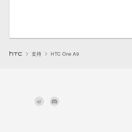
将应用程序移到存储卡或从中移
HTC Sense 键盘
分配 PIN 码到 nano SIM 卡
器或 Apple TV
出
使用 Exchange ActiveSync 电
使用 Zoe 动态照片
子邮件
输入文字
请勿打扰模式
在 HTC One A9 和电脑之间复
拍摄全景照片
制文件
添加电子邮件账户
使用单词预测输入文本
夜间模式
录制 延时拍摄 视频
释放存储空间
何谓智能同步？
使用滑行输入键盘
调整显示大小
支持
HTC One A9‎
手动调整相机设置
卸载存储卡
重启 HTC One A9（软重置）
辅助功能设置
拍摄 RAW 照片
关于文件管理
打开或关闭缩放比例手势
在手机存储与存储卡之间复制或
移动文件
HTC 安全助手应用程序中可执
行的操作