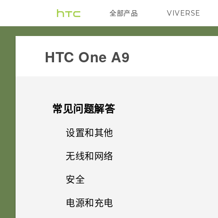
全部产品
VIVERSE
VIVE
HTC One A9‎
常见问题解答
设置和其他
无线和网络
如何找到手机的 IMEI/MEID 和
序列号？
安全
如何将接入点添加到我的移动运
营商网络？
如何启用或停用“设备管理员”应
电源和充电
触摸指纹识别器时为何不能唤醒
用程序？