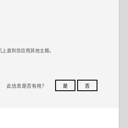
机上直到您应用其他主题。
此信息是否有用？
是
否
您的反馈可以帮助其他人了解最有用的信息。