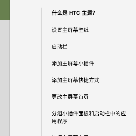
手机？
如何将手机的互联网连接共享给
应用程序
手机上为什么不再显示邮件和即
其他设备？
使用快速设置
卡槽与卡座
什么是 HTC 主题？
时消息通知？
通过 iCloud 传输 iPhone 内容
为何在使用 Exchange
备份和传输
如何从邮件应用程序应用程序登
ActiveSync 时，无法用我的指
如何知道我的手机是否可在其他
了解您的设置
nano SIM 卡
录我的 Microsoft 电子邮件账
设置主屏幕壁纸
如果手机无法开机，我该怎么
从旧手机传输内容的方式
纹解锁屏幕？
通话和 SIM 卡
国家/地区的当地网络中使用？
如何在我的手机和电脑之间复制
户？
办？
HTC Sense 首页
文件？
存储卡
启动栏
音频和显示
安装软件更新
忘记我手机上的锁屏密码、数字
没有 WLAN 连接或信号较弱时
可否将 micro SIM 卡裁剪为
为什么我手机上的应用程序会崩
如何使用硬件按钮重新启动手
密码或图案时该怎么办？
手机可否自动切换到移动网络？
nano SIM 卡，装入手机中？
休眠模式
我以前一直使用 HTC 备份。为
溃和强制关闭？
为电池充电
相机
添加主屏幕小插件
机？
安装应用程序更新
我的麦克风损坏了。怎么办？
何我的手机上没有 HTC 备份
手机重新启动或开机时为何会提
我通过蓝牙发送了一些文件到电
了？
动作手势
系统性能
如何知道我是否在手机上安装了
打开或关闭电源
添加主屏幕快捷方式
如果手机一直重新启动而且无法
可否使相机待机以节省电池电
示我输入密码或解密手机？
获取联系人等内容的其他方式
是否可以改变手机的系统字体样
脑。它们在哪里？
恶意的第三方应用程序？
一路启动到主屏幕，我该怎么
量？如何操作？
式和大小?
存储
如何让 HTC Sync Manager 识
触控手势
如何检查手机的最新软件更新？
办？
更改主屏幕首页
在手机和电脑之间传输照片、视
别出我的手机？
如何设置默认的短信应用程序？
照片模糊不清？请参考以下提
频和音乐
如何将我最喜欢的歌曲或音乐设
如何将文件和文件夹复制或移动
抓拍手机屏幕
更新手机软件前我该做什么？
如果手机无法充电，我该怎么
示。
分组小插件面板和启动栏中的应
为我的铃声?
到我的存储卡？
如何查看正在运行的应用程序列
办？
用程序
指纹识别器
表？
什么是 HTC Sense 首页小插
有问题时如何对手机进行故障排
如何查看 USB 驱动器中的文件
件？
除？