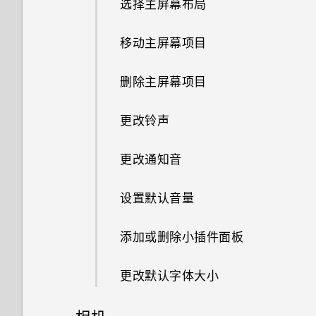
为什么手机电池这么快没电？
选择主屏幕布局
软件和应用程序更新
与文件夹？
如何启用开发人员选项?
Motion Launch 感应启动
为什么我的手机反应迟钝并死
深睡模式如何节省电池电量？
移动主屏幕项目
从应用商店获取应用程序
在格式化存储卡以用作内部存储
为何我的手机不响应 Motion
机?
时，我看到表示该卡速度较慢的
Launch 感应启动手势？
锁定屏幕
为何省电模式和高级省电模式都
删除主屏幕项目
从网络下载应用程序
消息。为什么？
为什么我的手机会自动关机？
灰显？
为何无法在应用程序中使用多指
旅行模式
更改铃声
卸载应用程序
我的手机是全新的，但可用存储
手势？
手机过热或烫手时应该怎么做？
Android 中的应用程序待机模式
低于总容量。为什么？
通知
如何节省电池电量？
更改通知音
设置屏幕锁定
在使用应用程序时，手机一直提
结束或关闭应用程序的最佳方式
将 microSD 卡用作移动存储和
示我进行授权。为什么？
是什么？
中文输入
“设置”中的电池优化有什么作
设置默认音量
内部存储有什么区别？
关闭锁屏
用？
如何检查我的手机上有多少内
获取帮助和故障排除
添加或删除小插件面板
添加社交网络账户、电子邮件账
存，以及内存使用量？
如何节省电池电量？
户和其他
选择、复制和粘贴文本
更改默认字体大小
如何将手机重启到安全模式？
HTC Sense 键盘