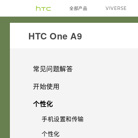
全部产品
VIVERSE
VIVE
HTC One A9‎
常见问题解答
设置和其他
开始使用
无线和网络
精彩功能
如何找到手机的 IMEI/MEID 和
个性化
序列号？
安全
打开包装
如何将接入点添加到我的移动运
手机设置和传输
Android 7.0 Nougat
营商网络？
如何启用或停用“设备管理员”应
电源和充电
使用新手机的第一周
触摸指纹识别器时为何不能唤醒
个性化
用程序？
HTC One A9
从 Android 手机传输内容