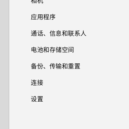
相机
输入文字
拍摄照片和视频
应用程序
使用单词预测输入文本
HTC BlinkFeed
自拍
通话、信息和联系人
使用滑行输入键盘
相册
相机应用程序如何拍摄 RAW 照
手机通话
什么是 HTC BlinkFeed？
电池和存储空间
片？
相片编辑工具
重启 HTC One A9（软重置）
信息
在相册中查看照片和视频
打开或关闭 HTC BlinkFeed
电源和存储管理
用智能拨号拨打电话
备份、传输和重置
相机屏幕
网页浏览器
联系人
选择一张照片进行编辑
搜索照片和视频
如何在短信息中添加签名？
餐厅建议
拨打分机号
同步、备份和重置
显示电池百分比
连接
选择拍摄模式
日历和电子邮件
浏览网页
调整照片
您的联系人列表
更改视频回放速度
查看您收到的信息
在 HTC BlinkFeed 中添加内容
快速拨号
检查电池使用情况
网络连接
重置网络设置
设置
其他应用程序
缩放
的方式
查看日历
将网页存为书签
在照片上绘画
添加新联系人
剪辑视频
发送短信 (SMS)
无线共享
呼叫信息、电子邮件或日历活动
检查电池历史记录
重置 HTC One A9（硬重置）
设置和安全
打开或关闭数据连接
管理应用程序
使用时钟
打开或关闭相机闪光灯
自定义要闻资讯源
计划或编辑活动
中的号码
使用浏览历史记录
应用照片滤镜
编辑联系人信息
编辑延时拍摄视频
发送彩信 (MMS)
什么是 HTC Connect？
应用程序电池优化
文件、数据和设置的备份方式
管理数据使用情况