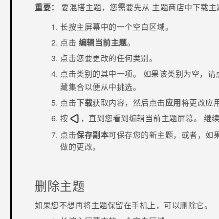
重要：
要混搭主题，您需要先从
主题
商店中下载主
长按
主屏幕
中的一个空白区域。
点击
编辑当前主题
。
点击您要更改的任何类别。
点击类别的其中一项。
如果该类别为空，请
藏集合以便从中挑选。
点击
下载
获取内容，然后点击
应用
将更改应
按
，直到您看到
编辑当前主题
屏幕。
继
点击
保存副本
可保存您的新主题，或者，如
做的更改。
删除主题
如果您不想再将主题保留在手机上，可以删除它。