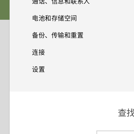
通话、信息和联系人
屏幕导航按钮
存储卡
下载主题
相册
软件和应用程序更新
从 Android 手机传输内容
选择拍摄模式
手机通话
什么是 HTC BlinkFeed？
电池和存储空间
更改第四导航键
相片编辑工具
电池
添加主题书签
信息
在相册中查看照片和视频
从 iPhone 传输内容的方式
缩放
打开或关闭 HTC BlinkFeed
电源和存储管理
用智能拨号拨打电话
备份、传输和重置
网页浏览器
重排导航按钮
联系人
选择一张照片进行编辑
打开或关闭电源
从头创建您自己的主题
更改视频回放速度
查看您收到的信息
通过 iCloud 传输 iPhone 内容
打开或关闭相机闪光灯
餐厅建议
拨打分机号
同步、备份和重置
显示电池百分比
连接
娱乐
浏览网页
休眠模式
调整照片
选择使用哪一张 nano SIM 卡连
您的联系人列表
混搭主题
剪辑视频
发送短信 (SMS)
获取联系人等内容的其他方式
拍摄照片
在 HTC BlinkFeed 中添加内容
回拨未接来电
检查电池使用情况
网络连接
添加社交网络账户、电子邮件账
设置
接 4G/3G 网络
日历和电子邮件
的方式
在 HTC BoomSound 中切换模
户和其他
将网页存为书签
解锁屏幕
在照片上绘画
设置个人资料
查找您的主题
从视频保存照片
发送彩信 (MMS)
在手机和电脑之间传输照片、视
式
无线共享
提高拍摄质量的提示
快速拨号
检查电池历史记录
设置和安全
打开或关闭数据连接
其他应用程序
使用双卡双待设置管理 nano
查看日历
频和音乐
自定义要闻资讯源
同步账户
使用浏览历史记录
动作手势
SIM 卡
应用照片滤镜
添加新联系人
共享主题
恢复信息草稿
搭配耳机使用 HTC BoomSound
录制视频
打开或关闭蓝牙
呼叫信息、电子邮件或日历活动
使用省电模式
管理数据使用情况
打开或关闭位置服务
在路上使用 Car
计划或编辑活动
使用快速设置
保存文章供以后阅读
中的号码
删除账户
清除浏览历史记录
触控手势
美化人像
查找有
编辑联系人信息
删除主题
回复信息
聆听音乐
在录制视频时拍摄照片 — 视频
连接蓝牙耳机
高级省电模式
WLAN 连接
请勿打扰模式
在 Car 中使用语音命令
选择要显示的日历
了解您的设置
图片
发布到社交网络
拨打紧急电话
文件、数据和设置的备份方式
分享内容
GIF 大师
与联系人联系
个性化设置
转发信息
音乐播放列表
取消蓝牙设备配对
有关延长电池续航时间的提示
连接到 VPN
飞行模式