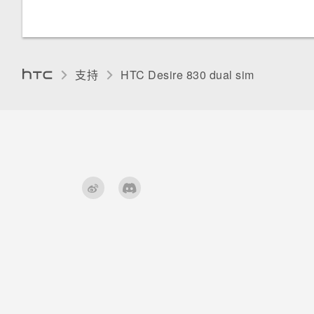
使用 Exchange ActiveSync 电
容扬声器
使用自拍定时器拍摄照片
重置 HTC Desire 830 （硬重
分组小插件面板和启动栏中的应
子邮件
置）
什么是 Motion Launch 感应启
停用应用程序
录制语音剪辑
用程序
通过 Qualcomm AllPlay 智能媒
使用自拍拼图拍摄自拍照
动？
添加电子邮件账户
体平台将音乐流式传输到扬声器
分配 PIN 码到 nano SIM 卡
打开应用程序屏幕
支持
HTC Desire 830 dual sim‎
使用前后双向拍摄模式
打开或关闭 Motion Launch 感
何谓智能同步？
应启动手势
辅助功能设置
拍摄全景照片
唤醒锁定屏幕
打开或关闭缩放比例手势
使用 HDR
唤醒和解锁
录制慢动作视频
唤醒主屏幕小插件面板
手动调整相机设置
唤醒 HTC BlinkFeed
将设置保存为拍摄模式
通过Motion Launch 感应启动
Snap自动启动相机