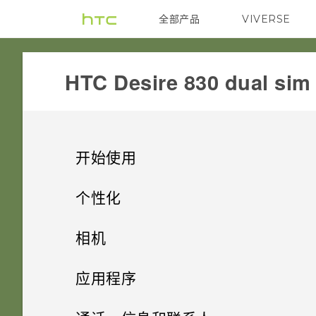
全部产品
VIVERSE
VIVE
HTC Desire 830 dual sim‎
开始使用
精彩功能
个性化
打开包装
手机设置和传输
个性化设置
相机
使用新手机的第一周
个性化
HTC Desire 830
拍照
相机
第一次设置 HTC Desire 830
应用程序
HTC Sense 首页
双 nano SIM 卡
什么是 主题应用程序？
声音
从云端存储还原备份
HTC BlinkFeed
相机屏幕