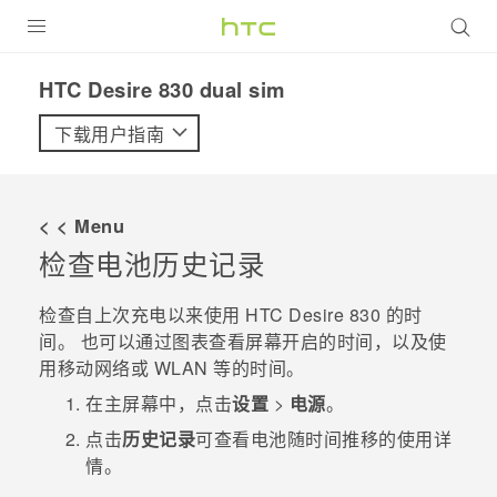
全部产品
HTC Desire 830 dual sim‎
VIVE
下载用户指南
VIVERSE
< < Menu
支持帮助
检查电池历史记录
在线客服
检查自上次充电以来使用
HTC Desire 830
的时
间。 也可以通过图表查看屏幕开启的时间，以及使
用移动网络或
WLAN
等的时间。
在
主屏幕
中，点击
设置
>
电源
。
点击
历史记录
可查看电池随时间推移的使用详
情。