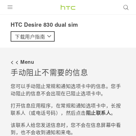
全部产品
HTC Desire 830 dual sim‎
VIVE
下载用户指南
VIVERSE
< < Menu
支持帮助
手动阻止不需要的信息
在线客服
您可以手动阻止
常规
和
通知
选项卡中的信息。您手
动阻止的信息不会出现在
已阻止
选项卡中。
打开
信息
应用程序，在
常规
和
通知
选项卡中，长按
联系人（或电话号码），然后点击
阻止联系人
。
该联系人给您发送信息时，您不会在
信息
屏幕中看
到，也不会收到通知和来电。