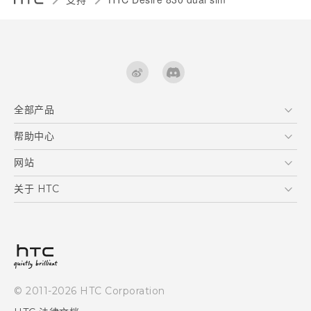
全部产品
区块链智能手机
帮助中心
快速入门指南
VIVE
用户指南
在线客服
网站
支援与服务
HTC Dev
关于 HTC
产品保固说明
HTC Research
ESG
客户服务中心
新闻稿
投资人
隐私政策
© 2011-2026 HTC Corporation
产品安全