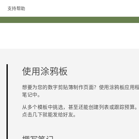
支持帮助
在线客服
使用
涂鸦板
想要为您的数字剪贴簿制作页面？使用
涂鸦板
应用
笔记中。
从多个模板中挑选，甚至还能创建列表或跟踪预算
点击几下就能发给好友。