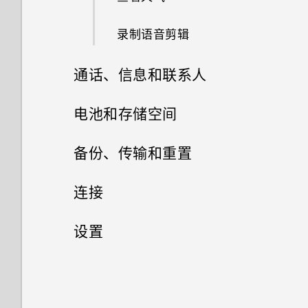
使用 Exchange ActiveSync 电
容扬声器
使用自拍定时器拍摄照片
分组小插件面板和启动栏中的应
子邮件
什么是 Motion Launch 感应启
录制语音剪辑
用程序
通过 Qualcomm AllPlay 智能媒
使用自拍拼图拍摄自拍照
动？
添加电子邮件账户
体平台将音乐流式传输到扬声器
通话、信息和联系人
打开应用程序屏幕
使用前后双向拍摄模式
打开或关闭 Motion Launch 感
何谓智能同步？
应启动手势
手机通话
电池和存储空间
拍摄全景照片
唤醒锁定屏幕
信息
电源和存储管理
用智能拨号拨打电话
备份、传输和重置
使用 HDR
联系人
唤醒和解锁
查看您收到的信息
拨打分机号
同步、备份和重置
显示电池百分比
连接
录制慢动作视频
您的联系人列表
唤醒主屏幕小插件面板
发送短信 (SMS)
回拨未接来电
检查电池使用情况
网络连接
添加社交网络账户、电子邮件账
设置
手动调整相机设置
户和其他
设置个人资料
唤醒 HTC BlinkFeed
发送彩信 (MMS)
无线共享
快速拨号
检查电池历史记录
设置和安全
打开或关闭数据连接
将设置保存为拍摄模式
同步账户
添加新联系人
通过Motion Launch 感应启动
恢复信息草稿
打开或关闭蓝牙
呼叫信息、电子邮件或日历活动
使用省电模式
管理数据使用情况
打开或关闭位置服务
Snap自动启动相机