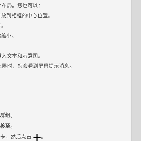
个布局。您也可以：
角放到相框的中心位置。
序。
指缩小。
插入文本和示意图。
上限时，您会看到屏幕提示消息。
群组
。
移至
。
项卡，然后点击
。