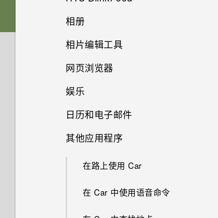
屏幕导航按钮
存储卡
下载主题
相册
软件和应用程序更新
从 Android 手机传输内容
选择拍摄模式
什么是 HTC BlinkFeed？
更改第四导航键
相片编辑工具
电池
添加主题书签
在相册中查看照片和视频
从 iPhone 传输内容的方式
缩放
打开或关闭 HTC BlinkFeed
网页浏览器
重排导航按钮
选择一张照片进行编辑
打开或关闭电源
从头创建您自己的主题
更改视频回放速度
通过 iCloud 传输 iPhone 内容
打开或关闭相机闪光灯
餐厅建议
娱乐
浏览网页
休眠模式
调整照片
选择使用哪一张 nano SIM 卡连
混搭主题
剪辑视频
获取联系人等内容的其他方式
拍摄照片
在 HTC BlinkFeed 中添加内容
接 4G/3G 网络
日历和电子邮件
的方式
在 HTC BoomSound 中切换模
将网页存为书签
解锁屏幕
在照片上绘画
查找您的主题
从视频保存照片
在手机和电脑之间传输照片、视
式
提高拍摄质量的提示
其他应用程序
使用双卡双待设置管理 nano
查看日历
频和音乐
自定义要闻资讯源
使用浏览历史记录
动作手势
SIM 卡
应用照片滤镜
共享主题
搭配耳机使用 HTC BoomSound
录制视频
在路上使用 Car
计划或编辑活动
使用快速设置
保存文章供以后阅读
清除浏览历史记录
触控手势
美化人像
删除主题
聆听音乐
在录制视频时拍摄照片 — 视频
在 Car 中使用语音命令
选择要显示的日历
了解您的设置
图片
发布到社交网络
分享内容
GIF 大师
个性化设置
音乐播放列表