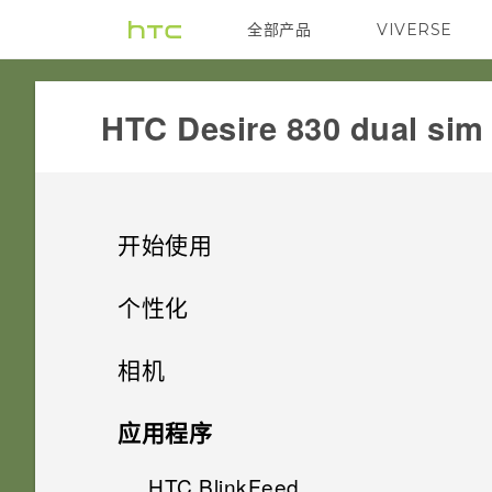
全部产品
VIVERSE
VIVE
HTC Desire 830 dual sim‎
开始使用
精彩功能
个性化
打开包装
手机设置和传输
个性化设置
相机
使用新手机的第一周
个性化
HTC Desire 830
拍照
相机
第一次设置 HTC Desire 830
应用程序
HTC Sense 首页
双 nano SIM 卡
什么是 主题应用程序？
声音
从云端存储还原备份
HTC BlinkFeed
相机屏幕