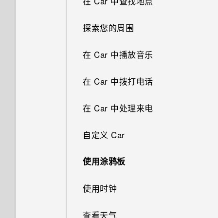
在 Car 中查找地点
共享活动
更新手机软件
使用音量键拍摄照片和视频
从 HTC BlinkFeed 删除内容
切换最近打开的应用程序
图案添加
铃声、通知音和闹钟
添加歌曲到队列
探索您的周围
接受或拒绝会议邀请
从应用商店获取应用程序
关闭相机应用程序
刷新内容
图形效果
主屏幕壁纸
更新专辑封面和艺术家照片
在 Car 中播放音乐
解除或延迟活动提醒
从网络下载应用程序
连拍照片
抓拍手机屏幕
幻影万花筒
更改显示字体
将歌曲设为铃声
在 Car 中拨打电话
查收邮件
卸载应用程序
在背景虚化模式中更改焦点
什么是 HTC Sense 首页小插
双重曝光
启动栏
查看歌词
件？
在 Car 中处理来电
发送电子邮件
自拍照和人像照拍摄诀窍
魔法幻境
添加主屏幕小插件
收听 FM 收音机
设置 HTC Sense 首页小插件
自定义 Car
阅读和回复电子邮件
使用实时自动美颜美化皮肤
变脸妙拍
添加主屏幕快捷方式
什么是 HTC Connect？
设置住宅和工作位置
使用涂鸦板
管理电子邮件
使用感应自拍
编辑主屏幕面板
使用 HTC Connect 分享媒体
手动切换位置
使用时钟
搜索电子邮件
使用声控拍摄
更改主屏幕首页
将音乐流式传输到 Blackfire 兼
固定和取消固定应用程序
查看天气