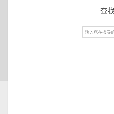
查找有
使用拼音输入法
使用笔划输入法
使用手写输入法
将中文输出字符切换为繁体
需要一些手机相关的快速指导？
遇到硬件或连接问题？