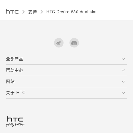
支持
HTC Desire 830 dual sim‎
全部产品
区块链智能手机
帮助中心
快速入门指南
VIVE
用户指南
在线客服
网站
支援与服务
HTC Dev
关于 HTC
产品保固说明
HTC Research
ESG
客户服务中心
新闻稿
投资人
隐私政策