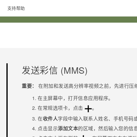
支持帮助
在线客服
发送彩信 (MMS)
重要：
在附加和发送高分辨率视频之前，先进行压
在
主屏幕
中，打开
信息
应用程序。
在
常规
选项卡，点击
。
在
收件人
字段中输入联系人姓名、手机号码
点击显示
添加文本
的区域，然后输入您的信