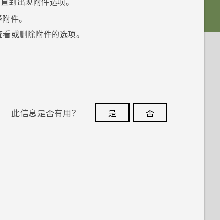
动直到出现附件选项。
择附件。
查看或删除附件的选项。
此信息是否有用？
是
否
您的反馈可以帮助其他人了解最有用的信息。