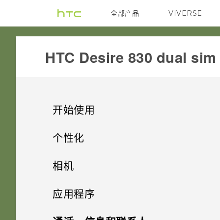
全部产品
VIVERSE
VIVE
HTC Desire 830 dual sim‎
开始使用
精彩功能
个性化
打开包装
手机设置和传输
个性化设置
相机
使用新手机的第一周
个性化
HTC Desire 830
拍照
相机
第一次设置 HTC Desire 830
应用程序
HTC Sense 首页
双 nano SIM 卡
什么是 主题应用程序？
声音
从云端存储还原备份
HTC BlinkFeed
相机屏幕