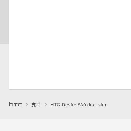
Manager
管理 HTC Mini‍+
屏幕亮度
关于文件管理
通过快速呼叫拨打电话
传输 iPhone 内容到 HTC 手机
触摸提示音和振动
设置屏幕锁定
获取帮助
更改显示语言
打开或关闭锁定屏幕通知
重新启动 HTC Desire 830 （软
安装数字证书
重置）
与锁定屏幕通知互动
固定当前屏幕
重置 HTC Desire 830 （硬重
HTC BlinkFeed 通知
置）
停用应用程序
更改锁屏壁纸
分配 PIN 码到 nano SIM 卡
支持
HTC Desire 830 dual sim‎
关闭锁屏
辅助功能设置
通知面板