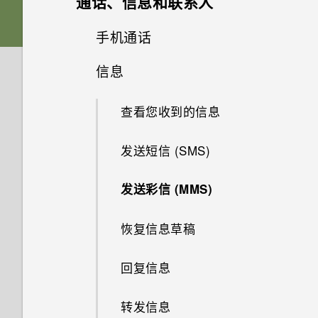
通话、信息和联系人
屏幕导航按钮
存储卡
下载主题
相册
软件和应用程序更新
从 Android 手机传输内容
选择拍摄模式
手机通话
什么是 HTC BlinkFeed？
更改第四导航键
相片编辑工具
电池
添加主题书签
信息
在相册中查看照片和视频
从 iPhone 传输内容的方式
缩放
打开或关闭 HTC BlinkFeed
用智能拨号拨打电话
网页浏览器
重排导航按钮
选择一张照片进行编辑
打开或关闭电源
从头创建您自己的主题
更改视频回放速度
查看您收到的信息
通过 iCloud 传输 iPhone 内容
打开或关闭相机闪光灯
餐厅建议
拨打分机号
娱乐
浏览网页
休眠模式
调整照片
选择使用哪一张 nano SIM 卡连
混搭主题
剪辑视频
发送短信 (SMS)
获取联系人等内容的其他方式
拍摄照片
在 HTC BlinkFeed 中添加内容
回拨未接来电
接 4G/3G 网络
日历和电子邮件
的方式
在 HTC BoomSound 中切换模
将网页存为书签
解锁屏幕
在照片上绘画
查找您的主题
从视频保存照片
发送彩信 (MMS)
在手机和电脑之间传输照片、视
式
提高拍摄质量的提示
快速拨号
其他应用程序
使用双卡双待设置管理 nano
查看日历
频和音乐
自定义要闻资讯源
使用浏览历史记录
动作手势
SIM 卡
应用照片滤镜
共享主题
恢复信息草稿
搭配耳机使用 HTC BoomSound
录制视频
呼叫信息、电子邮件或日历活动
在路上使用 Car
计划或编辑活动
使用快速设置
保存文章供以后阅读
中的号码
清除浏览历史记录
触控手势
美化人像
删除主题
回复信息
聆听音乐
在录制视频时拍摄照片 — 视频
在 Car 中使用语音命令
选择要显示的日历
了解您的设置
图片
发布到社交网络
拨打紧急电话
分享内容
GIF 大师
个性化设置
转发信息
音乐播放列表