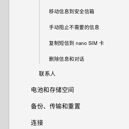
在 Car 中查找地点
共享活动
更新手机软件
使用音量键拍摄照片和视频
从 HTC BlinkFeed 删除内容
收到来电
切换最近打开的应用程序
图案添加
铃声、通知音和闹钟
移动信息到安全信箱
添加歌曲到队列
探索您的周围
接受或拒绝会议邀请
从应用商店获取应用程序
关闭相机应用程序
通话期间我可以做什么？
刷新内容
图形效果
主屏幕壁纸
手动阻止不需要的信息
更新专辑封面和艺术家照片
在 Car 中播放音乐
解除或延迟活动提醒
从网络下载应用程序
连拍照片
设置电话会议
抓拍手机屏幕
幻影万花筒
更改显示字体
复制短信到 nano SIM 卡
将歌曲设为铃声
在 Car 中拨打电话
查收邮件
卸载应用程序
在背景虚化模式中更改焦点
通话记录
什么是 HTC Sense 首页小插
双重曝光
启动栏
删除信息和对话
查看歌词
件？
在 Car 中处理来电
发送电子邮件
自拍照和人像照拍摄诀窍
标记陌生号码
魔法幻境
添加主屏幕小插件
联系人
收听 FM 收音机
设置 HTC Sense 首页小插件
自定义 Car
阅读和回复电子邮件
使用实时自动美颜美化皮肤
切换静音、振动和一般模式
变脸妙拍
电池和存储空间
添加主屏幕快捷方式
您的联系人列表
什么是 HTC Connect？
设置住宅和工作位置
使用涂鸦板
管理电子邮件
使用感应自拍
国内拨号
电源和存储管理
编辑主屏幕面板
备份、传输和重置
设置个人资料
使用 HTC Connect 分享媒体
手动切换位置
使用时钟
搜索电子邮件
使用声控拍摄
同步、备份和重置
显示电池百分比
更改主屏幕首页
连接
添加新联系人
将音乐流式传输到 Blackfire 兼
固定和取消固定应用程序
查看天气