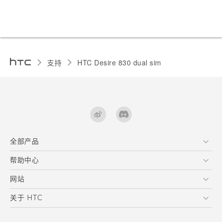
支持
HTC Desire 830 dual sim‎
全部产品
区块链智能手机
帮助中心
快速入门指南
VIVE
用户指南
在线客服
网站
支援与服务
HTC Dev
关于 HTC
产品保固说明
HTC Research
ESG