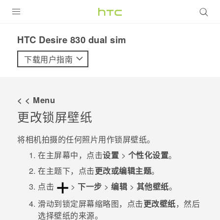
全部产品
HTC Desire 830 dual sim‎
VIVE
下载用户指南
VIVERSE
< < Menu
支持帮助
更改锁屏壁纸
在线客服
将相机拍摄的任何照片用作锁屏壁纸。
在
主屏幕
中，点击
设置
>
个性化设置
。
在
主题
下，点击
更改或编辑主题
。
点击
>
下一步
>
编辑
>
其他壁纸
。
滑动到
锁定屏幕
缩略图，点击
更改壁纸
，然后
选择壁纸的来源。