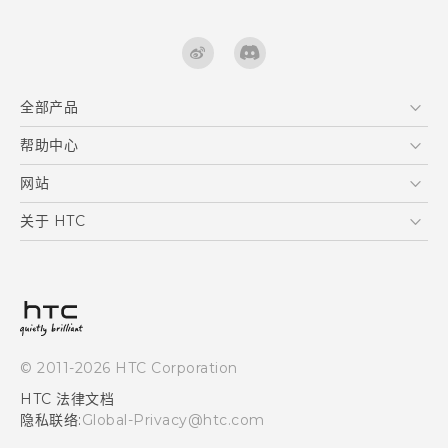
全部产品
区块链智能手机
帮助中心
快速入门指南
VIVE
用户指南
在线客服
网站
支援与服务
HTC Dev
关于 HTC
产品保固说明
HTC Research
ESG
客户服务中心
新闻稿
投资人
隐私政策
© 2011-2026 HTC Corporation
产品安全
HTC 法律文档
加入HTC
隐私联络:
Global-Privacy@htc.com
Security and Privacy Whitepaper