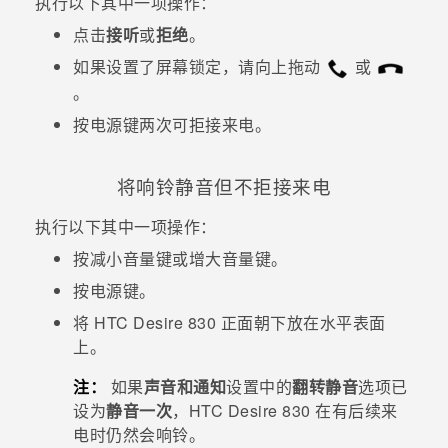
执行以下其中一项操作：
点击
接听
或
拒绝
。
如果设置了屏幕锁定，请向上拖动
或
。
按
电源键
两次可拒接来电。
将响铃静音但不拒接来电
执行以下其中一项操作：
按
减小音量键
或
增大音量键
。
按
电源键
。
将
HTC Desire 830
正面朝下放在水平表面
上。
注：
如果
声音和通知
设置中的
翻转静音
选项已
设为
静音一次
，
HTC Desire 830
在有后续来
电时仍然会响铃。