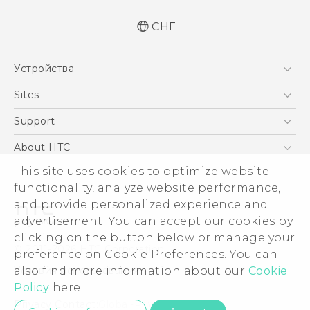
СНГ
Русский - Краткое руководство
Устройства
Русский - Руководство пользователя
Русский - Руководство по безопасности и
5G
Sites
соответствию стандартам
Смартфоны
HTC Dev
Support
Қазақ - жұмысты бастау нұсқаулығы
EXODUS
Қазақ - Пайдаланушы нұсқаулығы
HTC Research
ПОДДЕРЖКА
About HTC
Аксессуары
Қазақ - Қауіпсіздік және нормативтік
This site uses cookies to optimize website
ESG
ақпараты
VIVE
functionality, analyze website performance,
English - Quick start guide
Инвестирование
and provide personalized experience and
English - User manual
Политика конфиденциальности
advertisement. You can accept our cookies by
English - Safety and regulatory guide
Безопасность продуктов
clicking on the button below or manage your
© 2011-2026 HTC Corporation
preference on Cookie Preferences. You can
Вакансии
also find more information about our
Cookie
Условия использования.
Security and Privacy Whitepaper
Policy
here.
Privacy Contact:
Global-Privacy@htc.com