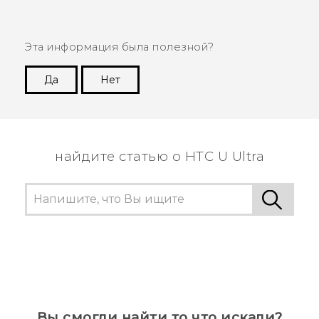
Эта информация была полезной?
Да
Нет
Спасибо! Ваши отзывы помогают другим
пользователям находить самую полезную
информацию.
найдите статью о HTC U Ultra
Вы смогли найти то что искали?