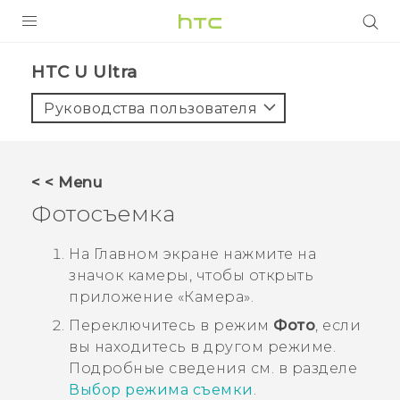
УСТРОЙСТВА
HTC U Ultra‎
5G
Руководства пользователя
СМАРТФОНЫ
АКСЕССУАРЫ
< < Menu
VIVE
Фотосъемка
VIVERSE
На
Главном
экране нажмите на
значок камеры, чтобы открыть
ПОДДЕРЖКА
приложение «
Камера
».
Переключитесь в режим
Фото
, если
вы находитесь в другом режиме.
Подробные сведения см. в разделе
Выбор режима съемки
.