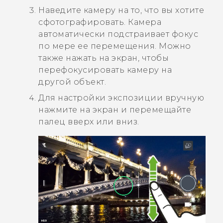
Наведите камеру на то, что вы хотите
сфотографировать.
Камера
автоматически подстраивает фокус
по мере ее перемещения. Можно
также нажать на экран, чтобы
перефокусировать камеру на
другой объект.
Для настройки экспозиции вручную
нажмите на экран и перемещайте
палец вверх или вниз.