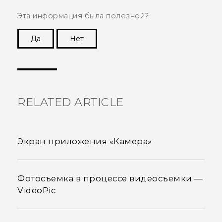
Эта информация была полезной?
Да
Нет
Спасибо! Ваши отзывы помогают другим
пользователям находить самую полезную
информацию.
RELATED ARTICLE
Экран приложения «Камера»
Фотосъемка в процессе видеосъемки —
VideoPic