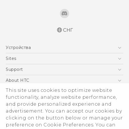
СНГ
Русский - Краткое руководство
Устройства
Русский - Руководство пользователя
Русский - Руководство по безопасности и
5G
Sites
соответствию стандартам
Смартфоны
HTC Dev
Support
Қазақ - жұмысты бастау нұсқаулығы
EXODUS
Қазақ - Пайдаланушы нұсқаулығы
HTC Research
ПОДДЕРЖКА
About HTC
Аксессуары
Қазақ - Қауіпсіздік және нормативтік
ESG
This site uses cookies to optimize website
ақпараты
VIVE
functionality, analyze website performance,
English - Quick start guide
Инвестирование
and provide personalized experience and
English - User manual
Политика конфиденциальности
advertisement. You can accept our cookies by
English - Safety and regulatory guide
Безопасность продуктов
clicking on the button below or manage your
© 2011-2026 HTC Corporation
preference on Cookie Preferences. You can
Вакансии