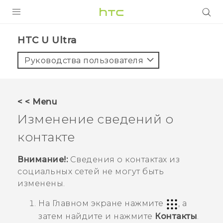
УСТРОЙСТВА
HTC U Ultra‎
5G
Руководства пользователя
СМАРТФОНЫ
АКСЕССУАРЫ
< < Menu
VIVE
Изменение сведений о
VIVERSE
контакте
ПОДДЕРЖКА
Внимание!:
Сведения о контактах из
социальных сетей не могут быть
изменены.
На
Главном
экране нажмите
, а
затем найдите и нажмите
Контакты
.