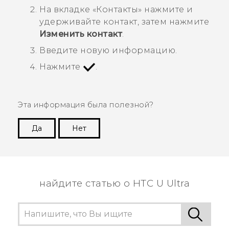
На вкладке «
Контакты
» нажмите и
удерживайте контакт, затем нажмите
Изменить контакт
.
Введите новую информацию.
Нажмите
.
Эта информация была полезной?
Да
Нет
Спасибо! Ваши отзывы помогают другим
пользователям находить самую полезную
информацию.
найдите статью о HTC U Ultra