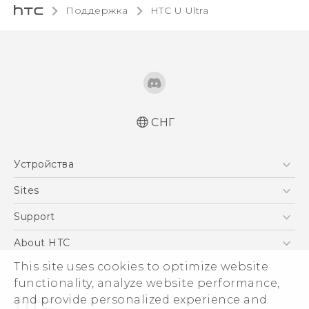
Поддержка
HTC U Ultra‎
СНГ
Русский - Краткое руководство
Устройства
Русский - Руководство пользователя
Русский - Руководство по безопасности и
5G
Sites
соответствию стандартам
Смартфоны
HTC Dev
Support
Қазақ - жұмысты бастау нұсқаулығы
EXODUS
Қазақ - Пайдаланушы нұсқаулығы
HTC Research
ПОДДЕРЖКА
About HTC
Аксессуары
Қазақ - Қауіпсіздік және нормативтік
This site uses cookies to optimize website
ESG
ақпараты
VIVE
functionality, analyze website performance,
English - Quick start guide
Инвестирование
and provide personalized experience and
English - User manual