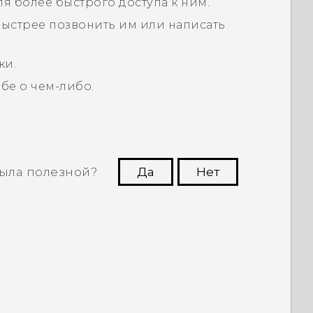
 более быстрого доступа к ним.
 быстрее позвонить им или написать
ки.
бе о чем-либо.
ыла полезной?
Да
Нет
угим пользователям находить самую
полезную информацию.