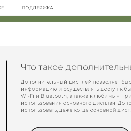
SE
ПОДДЕРЖКА
ОНЫ
АКСЕССУАРЫ
VIVE
Что такое дополнитель
Дополнительный дисплей позволяет быс
информацию и осуществлять доступ к бы
Wi-Fi
и
Bluetooth
, а также к любимым пр
использования основного дисплея. До
использовать, даже когда основной дис