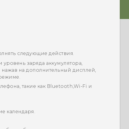
лнять следующие действия.
и уровень заряда аккумулятора,
 нажав на дополнительный дисплей,
 режиме.
лефона, такие как
Bluetooth
,
Wi-Fi
и
е календаря.
.