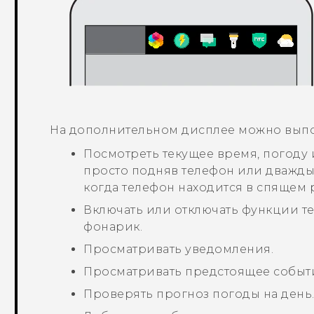
На дополнительном дисплее можно выпо
Посмотреть текущее время, погоду 
просто подняв телефон или дважды
когда телефон находится в спящем
Включать или отключать функции те
фонарик.
Просматривать уведомления.
Просматривать предстоящее событи
Проверять прогноз погоды на день