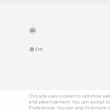
Отмена сопряжения с
памяти
Режим «В перчатках»
Bluetooth-устройством
Получение файлов с
помощью Bluetooth
Использование функции
NFC
СНГ
This site uses cookies to optimize w
and advertisement. You can accept o
Preferences. You can also find more