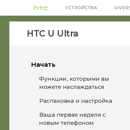
УСТРОЙСТВА
VIVER
5G
СМАРТФ
HTC U Ultra‎
Начать
Функции, которыми вы
можете наслаждаться
Распаковка и настройка
Двойной дисплей
Ваша первая неделя с
Обзор HTC U Ultra
HTC Sense Companion
новым телефоном