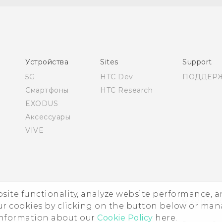
Русский - Руководство по безопасности и
соответствию стандартам
Қазақ - жұмысты бастау нұсқаулығы
Қазақ - Пайдаланушы нұсқаулығы
Қазақ - Қауіпсіздік және нормативтік ақпараты
Устройства
Sites
Support
English - Quick start guide
5G
HTC Dev
ПОДДЕР
English - User manual
Смартфоны
HTC Research
English - Safety and regulatory guide
EXODUS
Аксессуары
VIVE
ebsite functionality, analyze website performance, 
© 2011-202
ur cookies by clicking on the button below or ma
 information about our
Cookie Policy
here.