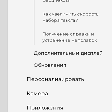
Ввод текста
Как увеличить скорость
набора текста?
Получение справки и
устранение неполадок
Дополнительный дисплей
Обновления
Что такое
дополнительный
Персонализировать
Обновления ПО и
дисплей?
приложений
Макет и шрифты главного
Камера
Настройки
экрана
Установка обновления
дополнительного
Создание фотографий и
программного
дисплея
Приложения
Виджеты и ярлыки
обеспечения