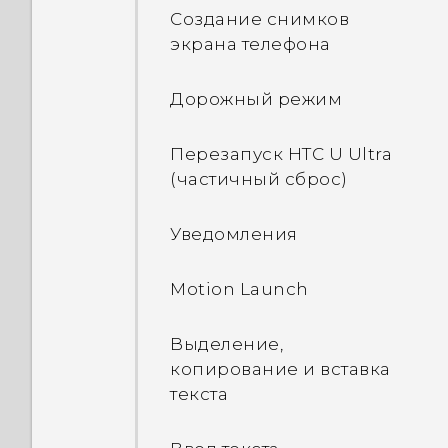
Диспетчера сетей
Создание снимков
экрана телефона
Первоначальная
настройка HTC U Ultra
Дорожный режим
Добавление учетных
Перезапуск HTC U Ultra
записей социальных
(частичный сброс)
сетей, эл. почты и др.
Уведомления
Сканер отпечатка пальца
Motion Launch
Выделение,
копирование и вставка
текста