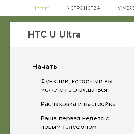
УСТРОЙСТВА
VIVER
5G
СМАРТФ
HTC U Ultra‎
Начать
Функции, которыми вы
можете наслаждаться
Распаковка и настройка
Двойной дисплей
Ваша первая неделя с
Обзор HTC U Ultra
HTC Sense Companion
новым телефоном