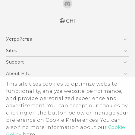
СНГ
Русский - Краткое руководство
Устройства
Русский - Руководство пользователя
Русский - Руководство по безопасности и
5G
Sites
соответствию стандартам
Смартфоны
HTC Dev
Support
Қазақ - жұмысты бастау нұсқаулығы
EXODUS
Қазақ - Пайдаланушы нұсқаулығы
HTC Research
ПОДДЕРЖКА
About HTC
Аксессуары
Қазақ - Қауіпсіздік және нормативтік
This site uses cookies to optimize website
ESG
ақпараты
VIVE
functionality, analyze website performance,
English - Quick start guide
Инвестирование
and provide personalized experience and
English - User manual
Политика конфиденциальности
advertisement. You can accept our cookies by
English - Safety and regulatory guide
Безопасность продуктов
clicking on the button below or manage your
© 2011-2026 HTC Corporation
preference on Cookie Preferences. You can
Вакансии
also find more information about our
Cookie
Условия использования.
Security and Privacy Whitepaper
Policy
here.