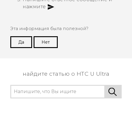
нажмите
.
Эта информация была полезной?
Да
Нет
Спасибо! Ваши отзывы помогают другим
пользователям находить самую полезную
информацию.
найдите статью о HTC U Ultra