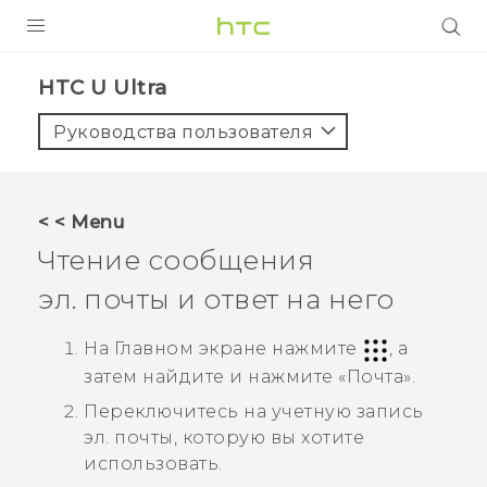
УСТРОЙСТВА
HTC U Ultra‎
5G
Руководства пользователя
СМАРТФОНЫ
АКСЕССУАРЫ
< < Menu
VIVE
Чтение сообщения
VIVERSE
эл. почты и ответ на него
ПОДДЕРЖКА
На Главном экране нажмите
, а
затем найдите и нажмите «
Почта
».
Переключитесь на учетную запись
эл. почты, которую вы хотите
использовать.