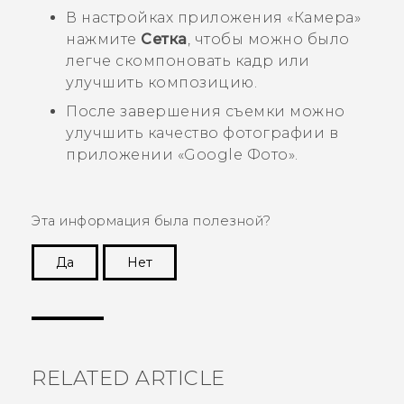
В настройках приложения «
Камера
»
нажмите
Сетка
, чтобы можно было
легче скомпоновать кадр или
улучшить композицию.
После завершения съемки можно
улучшить качество фотографии в
приложении
«
Google Фото
»
.
Эта информация была полезной?
Да
Нет
Спасибо! Ваши отзывы помогают другим
пользователям находить самую полезную
информацию.
RELATED ARTICLE