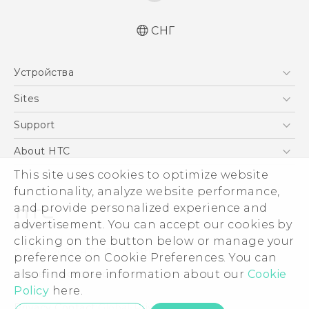
СНГ
Русский - Краткое руководство
Устройства
Русский - Руководство пользователя
Русский - Руководство по безопасности и
5G
Sites
соответствию стандартам
Смартфоны
HTC Dev
Support
Қазақ - жұмысты бастау нұсқаулығы
EXODUS
Қазақ - Пайдаланушы нұсқаулығы
HTC Research
ПОДДЕРЖКА
About HTC
Аксессуары
Қазақ - Қауіпсіздік және нормативтік
This site uses cookies to optimize website
ESG
ақпараты
VIVE
functionality, analyze website performance,
English - Quick start guide
Инвестирование
and provide personalized experience and
English - User manual
Политика конфиденциальности
advertisement. You can accept our cookies by
English - Safety and regulatory guide
Безопасность продуктов
clicking on the button below or manage your
© 2011-2026 HTC Corporation
preference on Cookie Preferences. You can
Вакансии
also find more information about our
Cookie
Условия использования.
Security and Privacy Whitepaper
Policy
here.
Privacy Contact:
Global-Privacy@htc.com