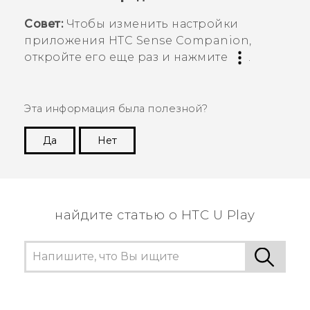
Совет:
Чтобы изменить настройки
приложения
HTC Sense Companion
,
откройте его еще раз и нажмите
.
Эта информация была полезной?
Да
Нет
Спасибо! Ваши отзывы помогают другим
пользователям находить самую полезную
информацию.
найдите статью о HTC U Play