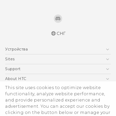
СНГ
Русский - Краткое руководство
Устройства
Русский - Руководство пользователя
Русский - Руководство по безопасности и
5G
Sites
соответствию стандартам
Смартфоны
HTC Dev
Support
Қазақ - жұмысты бастау нұсқаулығы
EXODUS
Қазақ - Пайдаланушы нұсқаулығы
HTC Research
ПОДДЕРЖКА
About HTC
Аксессуары
Қазақ - Қауіпсіздік және нормативтік
ESG
This site uses cookies to optimize website
ақпараты
VIVE
functionality, analyze website performance,
English - Quick start guide
Инвестирование
and provide personalized experience and
English - User manual
Политика конфиденциальности
advertisement. You can accept our cookies by
English - Safety and regulatory guide
Безопасность продуктов
clicking on the button below or manage your