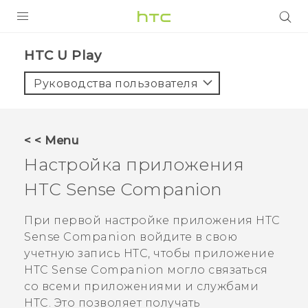
УСТРОЙСТВА
HTC U Play‎
5G
Руководства пользователя
СМАРТФОНЫ
АКСЕССУАРЫ
< < Menu
VIVE
Настройка приложения
VIVERSE
HTC Sense Companion
ПОДДЕРЖКА
При первой настройке приложения
HTC
Sense Companion
войдите в свою
учетную запись HTC, чтобы приложение
HTC Sense Companion
могло связаться
со всеми приложениями и службами
HTC. Это позволяет получать