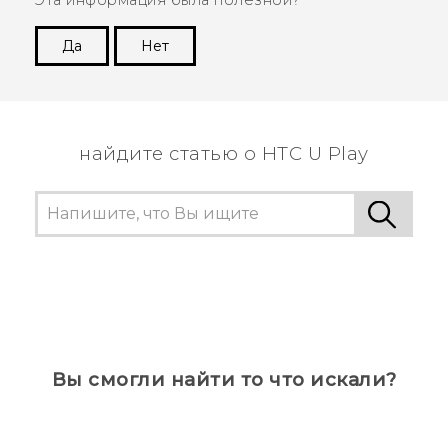
Эта информация была полезной?
Да
Нет
Спасибо! Ваши отзывы помогают другим
пользователям находить самую полезную
информацию.
найдите статью о HTC U Play
Вы смогли найти то что искали?