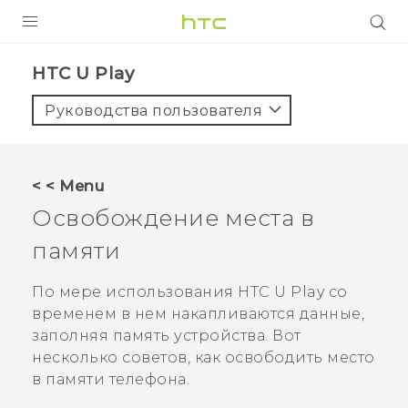
УСТРОЙСТВА
HTC U Play‎
5G
Руководства пользователя
СМАРТФОНЫ
АКСЕССУАРЫ
< < Menu
VIVE
Освобождение места в
VIVERSE
памяти
ПОДДЕРЖКА
По мере использования
HTC U Play
со
временем в нем накапливаются данные,
заполняя память устройства. Вот
несколько советов, как освободить место
в памяти телефона.