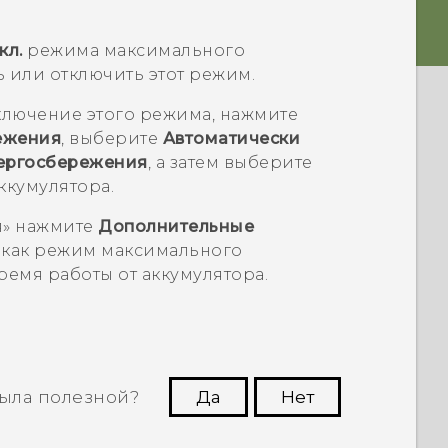
кл.
режима максимального
 или отключить этот режим.
ключение этого режима, нажмите
ежения
, выберите
Автоматически
нергосбережения
, а затем выберите
ккумулятора.
я
» нажмите
Дополнительные
м, как режим максимального
емя работы от аккумулятора.
ыла полезной?
Да
Нет
угим пользователям находить самую