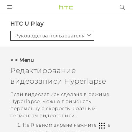
УСТРОЙСТВА
HTC U Play‎
5G
Руководства пользователя
СМАРТФОНЫ
АКСЕССУАРЫ
< < Menu
VIVE
Редактирование
VIVERSE
видеозаписи
Hyperlapse
ПОДДЕРЖКА
Если видеозапись сделана в режиме
Hyperlapse
, можно применять
переменную скорость к разным
сегментам видеозаписи.
На Главном экране нажмите
, а