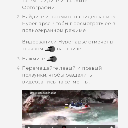
затем найдите и нажмите
Фотографии
.
Найдите и нажмите на видеозапись
Hyperlapse
, чтобы просмотреть ее в
полноэкранном режиме.
Видеозаписи
Hyperlapse
отмечены
значком
на эскизе.
Нажмите
.
Перемещайте левый и правый
ползунки, чтобы разделить
видеозапись на сегменты.