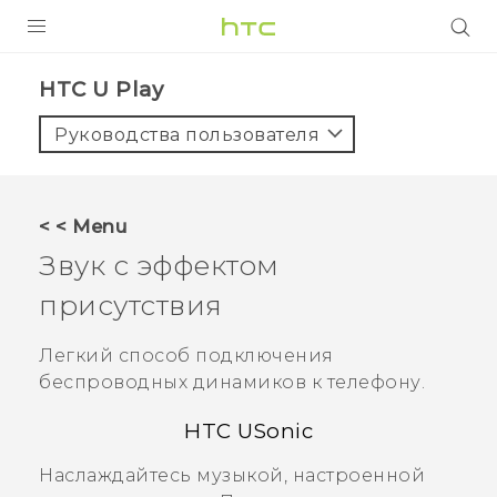
УСТРОЙСТВА
HTC U Play‎
5G
Руководства пользователя
СМАРТФОНЫ
АКСЕССУАРЫ
< < Menu
VIVE
Звук с эффектом
VIVERSE
присутствия
ПОДДЕРЖКА
Легкий способ подключения
беспроводных динамиков к телефону.
HTC USonic
Наслаждайтесь музыкой, настроенной