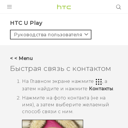
УСТРОЙСТВА
HTC U Play‎
5G
Руководства пользователя
СМАРТФОНЫ
АКСЕССУАРЫ
< < Menu
VIVE
Быстрая связь с контактом
VIVERSE
На
Главном
экране нажмите
, а
затем найдите и нажмите
Контакты
.
ПОДДЕРЖКА
Нажмите на фото контакта (не на
имя), а затем выберите желаемый
способ связи с ним.