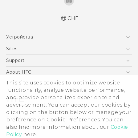
СНГ
Русский - Краткое руководство
Устройства
Русский - Руководство пользователя
Русский - Руководство по безопасности и
5G
Sites
соответствию стандартам
Смартфоны
HTC Dev
Support
Қазақ - жұмысты бастау нұсқаулығы
EXODUS
Қазақ - Пайдаланушы нұсқаулығы
HTC Research
ПОДДЕРЖКА
About HTC
Аксессуары
Қазақ - Қауіпсіздік және нормативтік
This site uses cookies to optimize website
ESG
ақпараты
VIVE
functionality, analyze website performance,
English - Quick start guide
Инвестирование
and provide personalized experience and
English - User manual
Политика конфиденциальности
advertisement. You can accept our cookies by
English - Safety and regulatory guide
Безопасность продуктов
clicking on the button below or manage your
© 2011-2026 HTC Corporation
preference on Cookie Preferences. You can
Вакансии
also find more information about our
Cookie
Условия использования.
Security and Privacy Whitepaper
Policy
here.