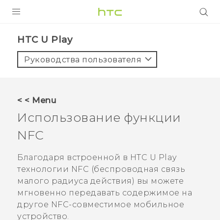
УСТРОЙСТВА
HTC U Play‎
5G
Руководства пользователя
СМАРТФОНЫ
АКСЕССУАРЫ
< < Menu
VIVE
Использование функции
VIVERSE
NFC
ПОДДЕРЖКА
Благодаря встроенной в
HTC U Play
технологии NFC (беспроводная связь
малого радиуса действия) вы можете
мгновенно передавать содержимое на
другое NFC-совместимое мобильное
устройство.