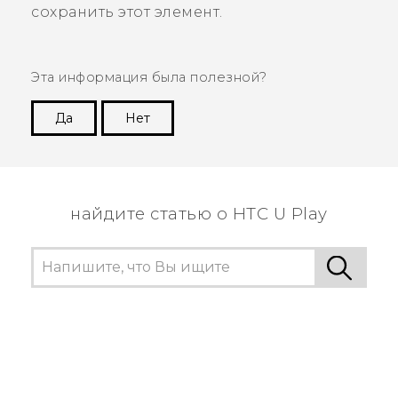
сохранить этот элемент.
Эта информация была полезной?
Да
Нет
Спасибо! Ваши отзывы помогают другим
пользователям находить самую полезную
информацию.
найдите статью о HTC U Play