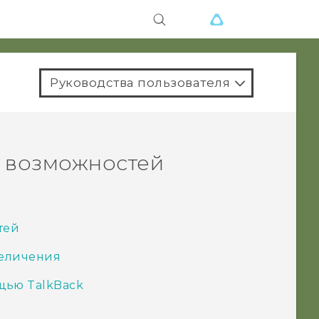
Руководства пользователя
 возможностей
тей
величения
щью TalkBack