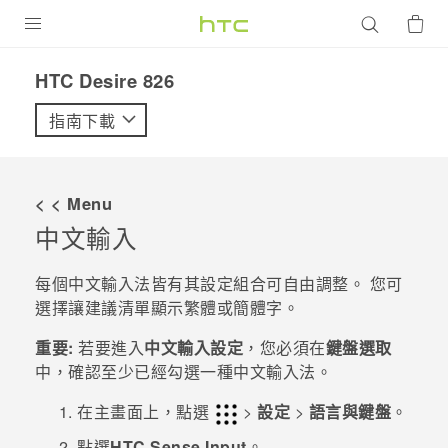
產品
HTC Desire 826‎
VIVE
指南下載
G REIGNS
智慧型手機
< < Menu
配件
中文輸入
VIVERSE
每個中文輸入法皆有其設定組合可自由調整。 您可
選擇讓建議清單顯示繁體或簡體字。
優惠專區
重要:
若要進入
中文輸入設定
，您必須在
鍵盤選取
焦點訊息
銷售門市
中，確認至少已經勾選一種中文輸入法。
校園專案
銷售通路
支援服務
在主畫面上，點選
>
設定
>
語言與鍵盤
。
企業採購
點選
HTC Sense Input
。
VIVELAND