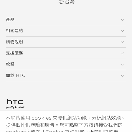
台灣
使用手冊
產品
5G
相關連結
智慧型手機
HTC Research
購物說明
配件
購物須知
支援服務
VIVE
訂單管理
到府收送維修服務
軟體
付款方式
服務中心資訊
應用程式
關於 HTC
售後服務
客戶服務佈告欄
手機功能
ESG
常見問題
產品有限保固說明
相機工具
新聞稿
HTC Sync Manager
投資人
加入 HTC
本網站使用 cookies 來優化網站功能、分析網站效能、
© 2011-2026 HTC Corporation
隱私權政策
提供個性化體驗和廣告。您可點擊下方按鈕接受我們的
HTC 法律文件
產品安全性