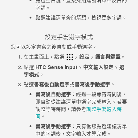
點選空白鍵，直接採用建議清單中反白的
字詞。
點選建議清單旁的箭頭，檢視更多字詞。
設定手寫選字模式
您可以設定書寫之後自動或手動選字。
在主畫面上，點選
>
設定
>
語言與鍵盤
。
點選
HTC Sense Input
>
中文輸入設定
>
選
字模式
。
點選
書寫後自動選字
或
書寫後手動選字
。
書寫後自動選字
：經過一段等待時間後，
即自動從建議清單中選字完成輸入。若要
調整等待時間，請參考
調整手寫輸入時
間
。
書寫後手動選字
：只有當您點選建議清單
中的字詞後，文字輸入才算完成。