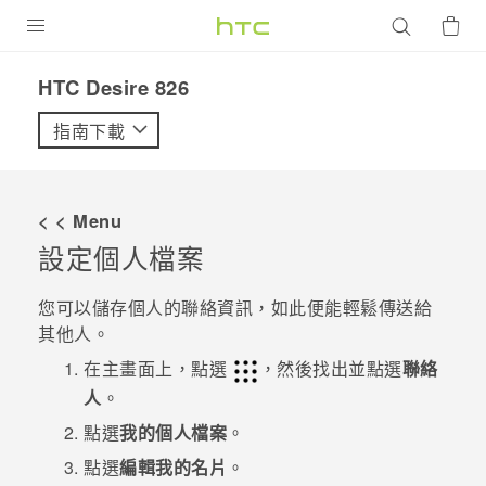
產品
HTC Desire 826‎
VIVE
指南下載
G REIGNS
智慧型手機
< < Menu
配件
設定個人檔案
VIVERSE
您可以儲存個人的聯絡資訊，如此便能輕鬆傳送給
其他人。
優惠專區
在
主畫面
上，點選
，然後找出並點選
聯絡
焦點訊息
銷售門市
人
。
校園專案
點選
我的個人檔案
。
銷售通路
支援服務
點選
編輯我的名片
。
企業採購
VIVELAND