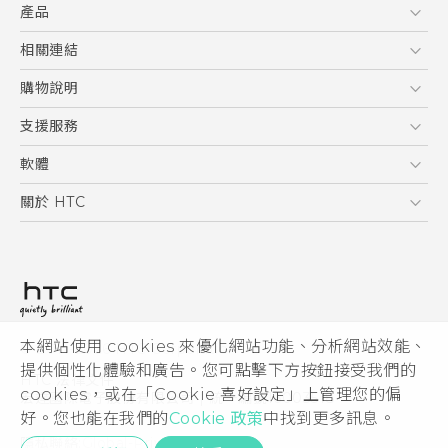
產品
5G
相關連結
智慧型手機
HTC Research
購物說明
配件
購物須知
支援服務
VIVE
訂單管理
到府收送維修服務
軟體
付款方式
服務中心資訊
應用程式
關於 HTC
售後服務
客戶服務佈告欄
手機功能
ESG
常見問題
產品有限保固說明
相機工具
新聞稿
HTC Sync Manager
投資人
加入 HTC
本網站使用 cookies 來優化網站功能、分析網站效能、
© 2011-2026 HTC Corporation
隱私權政策
提供個性化體驗和廣告。您可點擊下方按鈕接受我們的
HTC 法律文件
產品安全性
cookies，或在「Cookie 喜好設定」上管理您的偏
宏達國際電子股份有限公司 | 統一編號16003518
好。您也能在我們的
Cookie 政策
中找到更多訊息。
Cookie
隱私聯絡:
Global-Privacy@htc.com