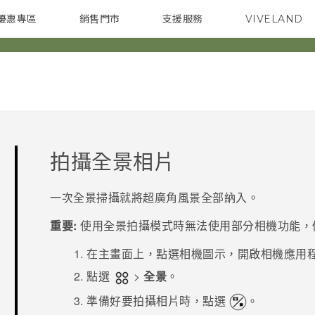
優惠專區
銷售門市
支援服務
VIVELAND
焦點訊息
智慧型手機
校園專案
銷售通路
配件
企業採購
拍攝全景相片
一次全景掃攝就將超廣角風景全部納入。
重要:
使用全景拍攝模式時無法使用部分相機功能，
在
主畫面
上，點選相機圖示，開啟
相機
應用
點選
>
全景
。
準備好要拍攝相片時，點選
。