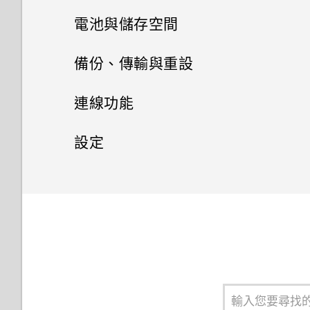
相片集
手機通話功能
何謂 HTC BlinkFeed？
電池與儲存空間
開啟及關閉智慧資料夾
娛樂
訊息
在相片集內檢視相片和影片
開啟或關閉 HTC BlinkFeed
電源及儲存空間管理
本國撥號
備份、傳輸與重設
關閉鎖定螢幕
其他應用程式
聯絡人
聆聽音樂
新增相片或影片至相簿
傳送簡訊 (SMS)
在 HTC BlinkFeed 上新增內容
使用語音撥打電話
同步、備份及重設
顯示電池百分比
連線功能
開啟或關閉鎖定螢幕通知
相片編輯工具
的方式
個人化 HTC Dot View
音樂播放清單
聯絡人清單
將相片或影片複製或移至其他相
傳送多媒體訊息 (MMS)
使用智慧搜尋撥號
查看電池用量
網際網路連線
新增社交網路、電子郵件帳號等
設定
與鎖定螢幕通知互動
日曆與電子郵件
簿
自訂重點消息摘要
選取相片進行編輯
HTC Dot View 沒有顯示最近撥
新增歌曲至現正播放清單
設定個人檔案
傳送群組訊息
無線分享
撥打分機號碼
打的電話嗎？
查看電池記錄
同步帳號
設定和隱私權
開啟或關閉數據連線
網頁瀏覽器
變更鎖定螢幕捷徑
新增相片及影片標籤
關閉或延遲活動提醒
張貼到社交網路
在相片上畫圖
更新專輯封面和演出者相片
新增新的聯絡人
繼續撰寫訊息草稿
開啟或關閉 藍牙
回撥未接來電
Google 搜尋及應用程式
HTC Dot View 未顯示音樂控制
使用省電功能
移除帳號
管理數據使用量
飛安模式
瀏覽網頁
變更鎖定螢幕桌布
搜尋相片及影片
分享活動
從 HTC BlinkFeed 移除內容
套用相片濾鏡
鍵或應用程式通知？
將歌曲設成鈴聲
編輯聯絡人的資訊
回覆訊息
連接藍牙耳機
快速撥號
極致省電模式
使用 Google 即時資訊取得最當
使用 HTC 備份將備份還原至
Wi-Fi 連線
請勿打擾模式
將網頁加入我的最愛
設定螢幕鎖定
變更影片播放速度
接受或拒絕會議邀請
餐廳推薦
美化人物照
需要更多詳細資料嗎？
下的資訊
HTC Desire 826
檢視歌詞
聯繫聯絡人
轉寄訊息
與藍牙裝置解除配對
撥打訊息、電子郵件或日曆活動
延長電池使用時間的提示
連線到 VPN
自動旋轉螢幕
使用瀏覽器記錄
設定智慧鎖
剪輯影片
檢視日曆
調整相片
中的電話號碼
Car 開車夥伴
Now on Tap
使用 Android 備份服務