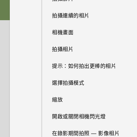
軟體與應用程式更新
觸控手勢
下載主題
電池
從 HTC 備份還原內容
拍攝連續的相片
開啟應用程式
尋找主題
切換手機開關
從 Android 手機傳輸內容
相機畫面
分享內容
分享主題
從 iPhone 傳輸內容的方式
拍攝相片
切換最近使用的應用程式
將主題加入我的最愛
透過藍牙從舊手機傳輸聯絡人
提示：如何拍出更棒的相片
重新整理內容
重新建立自己的主題
取得聯絡人及其他內容的其他方
選擇拍攝模式
法
擷取手機畫面
混合及配對主題
縮放
在手機和電腦之間傳送相片、影
休眠模式
刪除主題
片及音樂
開啟或關閉相機閃光燈
HTC Sense 首頁
排列應用程式
使用快速設定
在錄影期間拍照 — 影像相片