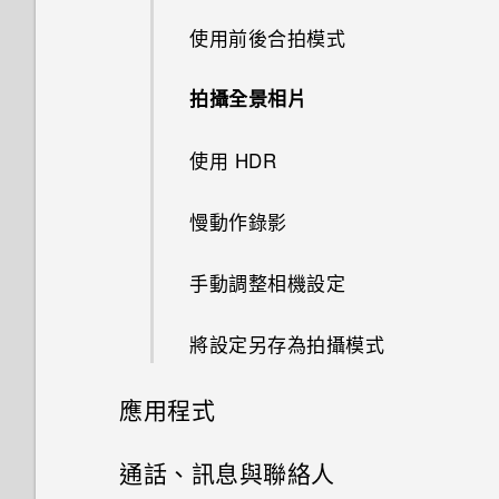
語音輸入文字
使用前後合拍模式
新增主畫面捷徑
中文輸入
拍攝全景相片
變更顯示字型
手動切換位置
使用 HDR
釘選及取消釘選應用程式
慢動作錄影
何謂 HTC Sense 首頁小工具？
手動調整相機設定
設定 HTC Sense 首頁小工具
將設定另存為拍攝模式
設定住家及工作位置
應用程式
新增應用程式至 HTC Sense 首
HTC BlinkFeed
通話、訊息與聯絡人
頁小工具