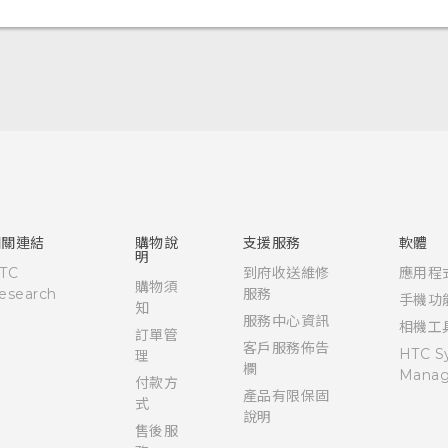
使用手冊
相關連結
購物說
支援服務
軟體
明
TC
到府收送維修
應用程
購物須
esearch
服務
手機功
知
服務中心資訊
相機工
訂單管
客戶服務佈告
HTC S
理
欄
Manag
付款方
產品有限保固
式
說明
售後服