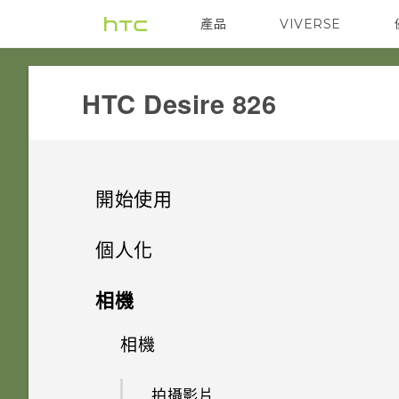
產品
VIVERSE
VIVE
G REIGNS
HTC Desire 826‎
開始使用
打開包裝
個人化
熟悉新手機的功能
手機設定及傳輸
HTC Desire 826
相機
新功能
個人化
將螢幕解鎖
Nano SIM 卡
相機
透過 iCloud 傳送 iPhone 內容
Android 6.0 Marshmallow
動作手勢
何謂 HTC 主題？
SD 卡
初次設定 HTC Desire 826
拍攝影片