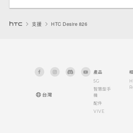
將記憶卡設為內部儲存空間
變更螢幕語言
重新啟動 HTC Desire 826 (軟
使用時鐘
HTC BoomSound Connect 應
新增電子郵件帳號
體重設)
在手機儲存空間和記憶卡之間移
用程式
協助工具設定
支援
HTC Desire 826‎
動應用程式及資料
查看氣象
智慧同步有何作用？
重設網路設定
使用 TalkBack 導覽 HTC
將應用程式移到記憶卡
錄音
Desire 826
重設 HTC Desire 826 (硬體重
設)
關於檔案管理員
追蹤工作
釘選目前的畫面
產品
控制應用程式權限
5G
H
R
智慧型手
設定預設應用程式
台灣
機
配件
設定應用程式連結
VIVE
協助工具功能