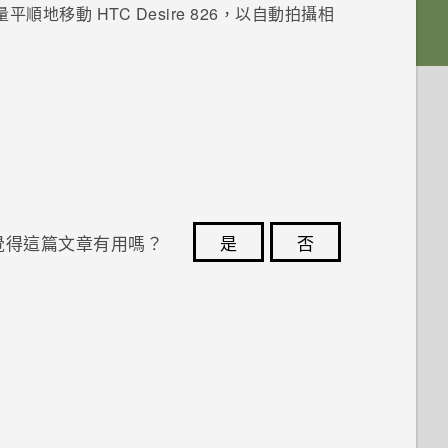
量平順地移動
HTC Desire 826
，以自動拍攝相
覺得這篇文章有用嗎？
是
否
您的意見回報可協助他人查看最實用的資訊。