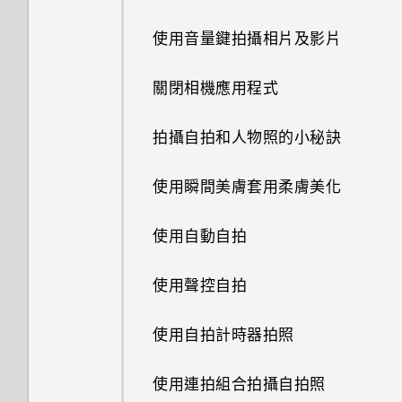
通知面板
分類小工具面板和啟動列上的應
認識手機設定
使用音量鍵拍攝相片及影片
用程式
通知 LED 指示燈
更新手機軟體
關閉相機應用程式
編輯主畫面面板
管理應用程式通知
從 Play 商店取得應用程式
拍攝自拍和人物照的小秘訣
變更主畫面
選取、複製及貼上文字
從網路下載應用程式
使用瞬間美膚套用柔膚美化
鈴聲、通知音效和鬧鐘
HTC Sense 鍵盤
解除安裝應用程式
使用自動自拍
新增主畫面小工具
輸入文字
使用聲控自拍
主畫面桌布
使用文字預測輸入文字
使用自拍計時器拍照
啟動列
使用滑行鍵盤
使用連拍組合拍攝自拍照
個人化設定