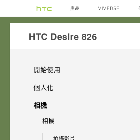
產品
VIVERSE
VIVE
G REIGNS
HTC Desire 826‎
開始使用
打開包裝
個人化
熟悉新手機的功能
手機設定及傳輸
HTC Desire 826
相機
新功能
個人化
將螢幕解鎖
Nano SIM 卡
相機
透過 iCloud 傳送 iPhone 內容
Android 6.0 Marshmallow
動作手勢
何謂 HTC 主題？
SD 卡
初次設定 HTC Desire 826
拍攝影片