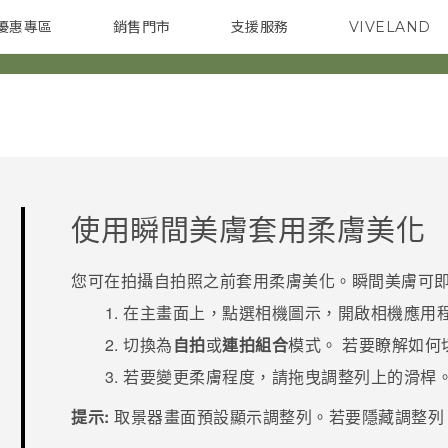
優惠專區
銷售門市
支援服務
VIVELAND
焦點訊息
智慧型手機
校園專案
銷售通路
配件
企業採購
使用
瞬間美膚
套用柔膚美化
您可在拍攝自拍照之前套用柔膚美化。
瞬間美膚
可
在
主畫面
上，點選相機圖示，開啟
相機
應用
切換為
自拍
或
連拍組合
模式。
若要瞭解如何
若要變更柔膚程度，請拖曳調整列上的滑桿
提示:
取景器畫面預設顯示調整列。若要隱藏調整列