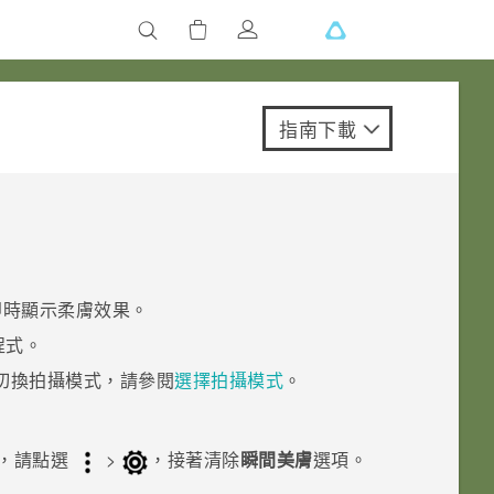
指南下載
即時顯示柔膚效果。
程式。
切換拍攝模式，請參閱
選擇拍攝模式
。
。
，請點選
>
，接著清除
瞬間美膚
選項。