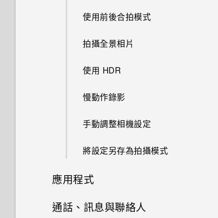
語音輸入文字
使用前後合拍模式
新增主畫面捷徑
中文輸入
拍攝全景相片
變更顯示字型
手動切換位置
使用 HDR
釘選及取消釘選應用程式
慢動作錄影
何謂 HTC Sense 首頁小工具？
手動調整相機設定
設定 HTC Sense 首頁小工具
將設定另存為拍攝模式
設定住家及工作位置
應用程式
新增應用程式至 HTC Sense 首
HTC BlinkFeed
通話、訊息與聯絡人
頁小工具