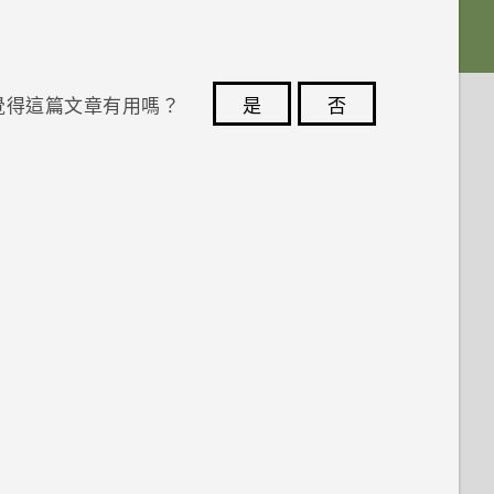
覺得這篇文章有用嗎？
是
否
您的意見回報可協助他人查看最實用的資訊。