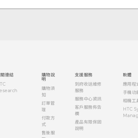
使用手冊
相關連結
購物說
支援服務
軟體
明
TC
到府收送維修
應用程
購物須
esearch
服務
手機功
知
服務中心資訊
相機工
訂單管
客戶服務佈告
HTC S
理
欄
Manag
付款方
產品有限保固
式
說明
售後服