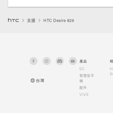
將記憶卡設為內部儲存空間
變更螢幕語言
重新啟動 HTC Desire 826 (軟
使用時鐘
HTC BoomSound Connect 應
新增電子郵件帳號
體重設)
在手機儲存空間和記憶卡之間移
用程式
協助工具設定
支援
HTC Desire 826‎
動應用程式及資料
查看氣象
智慧同步有何作用？
重設網路設定
使用 TalkBack 導覽 HTC
將應用程式移到記憶卡
錄音
Desire 826
重設 HTC Desire 826 (硬體重
設)
關於檔案管理員
追蹤工作
釘選目前的畫面
產品
控制應用程式權限
5G
H
R
智慧型手
設定預設應用程式
台灣
機
配件
設定應用程式連結
VIVE
協助工具功能