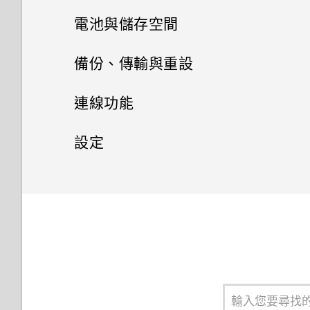
相片集
手機通話功能
何謂 HTC BlinkFeed？
電池與儲存空間
開啟及關閉智慧資料夾
娛樂
訊息
在相片集內檢視相片和影片
開啟或關閉 HTC BlinkFeed
電源及儲存空間管理
本國撥號
備份、傳輸與重設
關閉鎖定螢幕
其他應用程式
聯絡人
聆聽音樂
新增相片或影片至相簿
傳送簡訊 (SMS)
在 HTC BlinkFeed 上新增內容
使用語音撥打電話
同步、備份及重設
顯示電池百分比
連線功能
開啟或關閉鎖定螢幕通知
相片編輯工具
的方式
個人化 HTC Dot View
音樂播放清單
聯絡人清單
將相片或影片複製或移至其他相
傳送多媒體訊息 (MMS)
使用智慧搜尋撥號
查看電池用量
網際網路連線
新增社交網路、電子郵件帳號等
設定
與鎖定螢幕通知互動
日曆與電子郵件
簿
自訂重點消息摘要
選取相片進行編輯
HTC Dot View 沒有顯示最近撥
新增歌曲至現正播放清單
設定個人檔案
傳送群組訊息
無線分享
撥打分機號碼
打的電話嗎？
查看電池記錄
同步帳號
設定和隱私權
開啟或關閉數據連線
網頁瀏覽器
變更鎖定螢幕捷徑
新增相片及影片標籤
關閉或延遲活動提醒
張貼到社交網路
在相片上畫圖
更新專輯封面和演出者相片
新增新的聯絡人
繼續撰寫訊息草稿
開啟或關閉 藍牙
回撥未接來電
Google 搜尋及應用程式
HTC Dot View 未顯示音樂控制
使用省電功能
移除帳號
管理數據使用量
飛安模式
瀏覽網頁
變更鎖定螢幕桌布
搜尋相片及影片
分享活動
從 HTC BlinkFeed 移除內容
套用相片濾鏡
鍵或應用程式通知？
將歌曲設成鈴聲
編輯聯絡人的資訊
回覆訊息
連接藍牙耳機
快速撥號
極致省電模式
使用 Google 即時資訊取得最當
使用 HTC 備份將備份還原至
Wi-Fi 連線
請勿打擾模式
將網頁加入我的最愛
設定螢幕鎖定
變更影片播放速度
接受或拒絕會議邀請
餐廳推薦
美化人物照
需要更多詳細資料嗎？
下的資訊
HTC Desire 826
檢視歌詞
聯繫聯絡人
轉寄訊息
與藍牙裝置解除配對
撥打訊息、電子郵件或日曆活動
延長電池使用時間的提示
連線到 VPN
自動旋轉螢幕
使用瀏覽器記錄
設定智慧鎖
剪輯影片
檢視日曆
調整相片
中的電話號碼
Car 開車夥伴
Now on Tap
使用 Android 備份服務