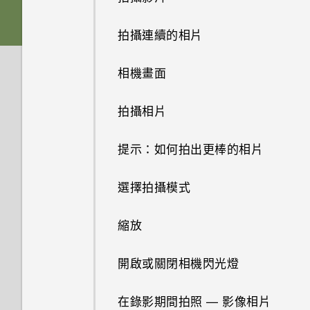
軟體與應用程式更新
觸控手勢
下載主題
電池
從 HTC 備份還原內容
拍攝連續的相片
開啟應用程式
尋找主題
切換手機開關
從 Android 手機傳輸內容
相機畫面
分享內容
分享主題
從 iPhone 傳輸內容的方式
拍攝相片
切換最近使用的應用程式
將主題加入我的最愛
透過藍牙從舊手機傳輸聯絡人
提示：如何拍出更棒的相片
重新整理內容
重新建立自己的主題
取得聯絡人及其他內容的其他方
選擇拍攝模式
法
擷取手機畫面
混合及配對主題
縮放
在手機和電腦之間傳送相片、影
休眠模式
刪除主題
片及音樂
開啟或關閉相機閃光燈
HTC Sense 首頁
排列應用程式
使用快速設定
在錄影期間拍照 — 影像相片