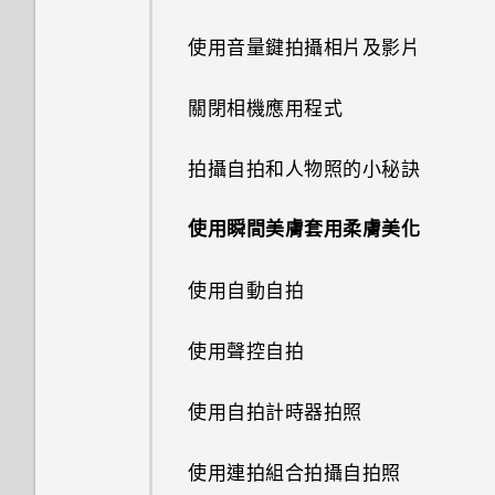
通知面板
分類小工具面板和啟動列上的應
認識手機設定
使用音量鍵拍攝相片及影片
用程式
通知 LED 指示燈
更新手機軟體
關閉相機應用程式
編輯主畫面面板
管理應用程式通知
從 Play 商店取得應用程式
拍攝自拍和人物照的小秘訣
變更主畫面
選取、複製及貼上文字
從網路下載應用程式
使用瞬間美膚套用柔膚美化
鈴聲、通知音效和鬧鐘
HTC Sense 鍵盤
解除安裝應用程式
使用自動自拍
新增主畫面小工具
輸入文字
使用聲控自拍
主畫面桌布
使用文字預測輸入文字
使用自拍計時器拍照
啟動列
使用滑行鍵盤
使用連拍組合拍攝自拍照
個人化設定