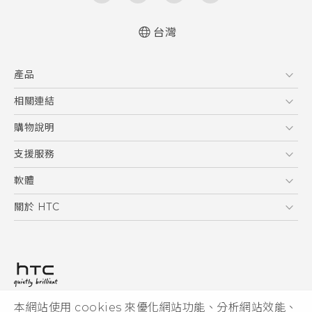
台灣
使用手冊
產品
5G
相關連結
智慧型手機
HTC Research
購物說明
配件
購物須知
支援服務
VIVE
訂單管理
到府收送維修服務
軟體
付款方式
服務中心資訊
應用程式
關於 HTC
售後服務
客戶服務佈告欄
手機功能
ESG
常見問題
產品有限保固說明
相機工具
新聞稿
HTC Sync Manager
投資人
加入 HTC
本網站使用 cookies 來優化網站功能、分析網站效能、
© 2011-2026 HTC Corporation