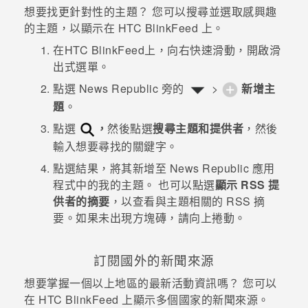
想要找更針對性的主題？ 您可以搜尋並選取感興趣
的主題，以顯示在
HTC BlinkFeed
上。
在
HTC BlinkFeed
上，向右快速滑動，開啟滑
出式選單。
點選
News Republic
旁的
>
新增主
題
。
點選
，
然後點選
搜尋主題和提供者
，然後
輸入想要尋找的關鍵字。
點選結果，將其新增至
News Republic
應用
程式中的
我的主題
。
也可以點選
顯示 RSS 提
供者的摘要
，以查看與主題相關的 RSS 摘
要。如果未出現方塊磚，請向上捲動。
訂閱國外的新聞來源
想要掌握一個以上地區的最新活動資訊嗎？ 您可以
在
HTC BlinkFeed
上顯示多個國家的新聞來源。