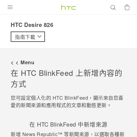
產品
HTC Desire 826‎
VIVE
指南下載
G REIGNS
智慧型手機
< < Menu
配件
在
HTC BlinkFeed
上新增內容的
方式
VIVERSE
優惠專區
您可設定個人化的
HTC BlinkFeed
，顯示來自您喜
愛的新聞來源和應用程式的文章和動態更新。
焦點訊息
銷售門市
校園專案
銷售通路
支援服務
在
HTC BlinkFeed
中新增來源
企業採購
新增
News Republic™
等新聞來源，以選取各種新
VIVELAND