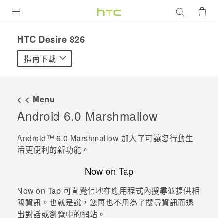
產品
HTC Desire 826‎
VIVE
指南下載
G REIGNS
智慧型手機
< < Menu
配件
Android
6.0 Marshmallow
VIVERSE
Android™
6.0 Marshmallow 加入了可讓您行動生
活更便利的新功能。
優惠專區
Now on Tap
焦點訊息
銷售門市
Now on Tap
可直覺化地在應用程式內搜尋並提供相
校園專案
銷售通路
支援服務
關資訊。也就是說，您再也不用為了搜尋資訊而退
企業採購
出對話或瀏覽中的網站。
VIVELAND