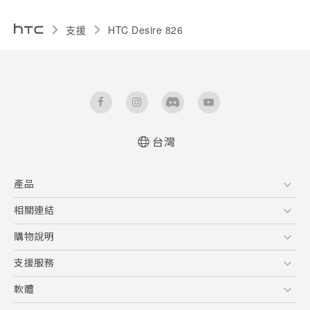
支援
HTC Desire 826‎
台灣
使用手冊
產品
5G
相關連結
智慧型手機
HTC Research
購物說明
配件
購物須知
支援服務
VIVE
訂單管理
到府收送維修服務
軟體
付款方式
服務中心資訊