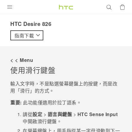
產品
HTC Desire 826‎
VIVE
指南下載
G REIGNS
智慧型手機
< < Menu
配件
使用滑行鍵盤
VIVERSE
輸入文字時，不是點選螢幕鍵盤上的按鍵，而是改
用「滑行」的方式。
優惠專區
重要:
此功能僅適用於拉丁語系。
焦點訊息
銷售門市
請從
設定
>
語言與鍵盤
>
HTC Sense Input
校園專案
銷售通路
支援服務
中開啟滑行鍵盤。
企業採購
在螢幕鍵盤上，用手指從某一字母滑動到下一
VIVELAND