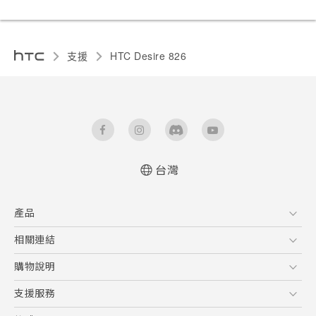
支援
HTC Desire 826‎
台灣
使用手冊
產品
5G
相關連結
智慧型手機
HTC Research
購物說明
配件
購物須知
支援服務
VIVE
訂單管理