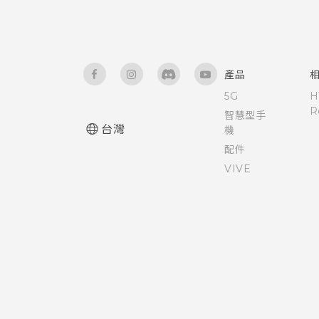
如何顯示執行中應用程式的清
單？
產品
如何啟用開發人員選項？
5G
H
R
智慧型手
台灣
如何查看手機最新的軟體更新？
機
配件
更新手機軟體前該做哪些準備？
VIVE
手機出狀況時該如何排除問題？
為何手機反應緩慢且靜止不動？
為何手機會自動關機？