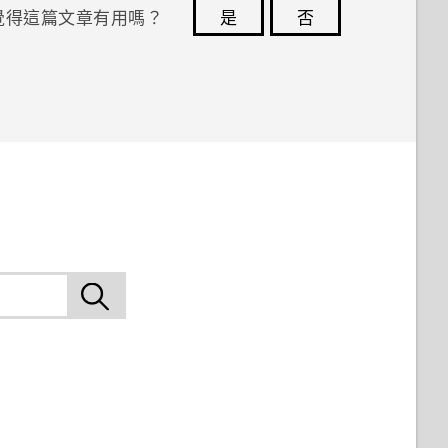
覺得這篇文章有用嗎？
是
否
您的意見回報可協助他人查看最實用的資訊。