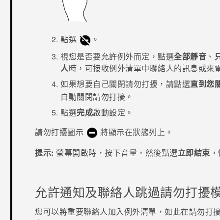
點選
。
視您是否要允許例外而定，點選
全部靜音
、
人
時，可接收例外清單中聯絡人的訊息或來
如果想要自己關閉
請勿打擾
，請點選
直到您
自動關閉
請勿打擾
。
點選
完成
啟動設定。
請勿打擾圖示
將顯示在狀態列上。
提示:
螢幕開啟時，按下
音量
，然後點選
立即結束
，
允許通知及聯絡人跳過請勿打擾
您可以將重要聯絡人加入例外清單，如此在請勿打