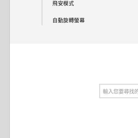
飛安模式
如何在手機與電腦之間複製檔
將應用程式分類到資料夾內
關於 Boost+
通知面板
案？
自動旋轉螢幕
移動應用程式和資料夾
開啟或關閉 Smart Boost
管理應用程式通知
我之前曾使用 HTC 備份。為何
手機現在未內建 HTC 備份？
移除資料夾內的應用程式
手動清除垃圾檔案
選取、複製及貼上文字
如何讓 HTC Sync Manager 辨
鈴聲、通知音效和鬧鐘
識出我的手機？
輸入文字
我認為麥克風壞了。我該怎麼
如何加快輸入速度？
做？
語音輸入文字
能否變更手機上系統的字型樣式
和大小？
啟用智慧鍵盤選項
如何將喜愛的歌曲或音樂設為鈴
中文輸入
聲？