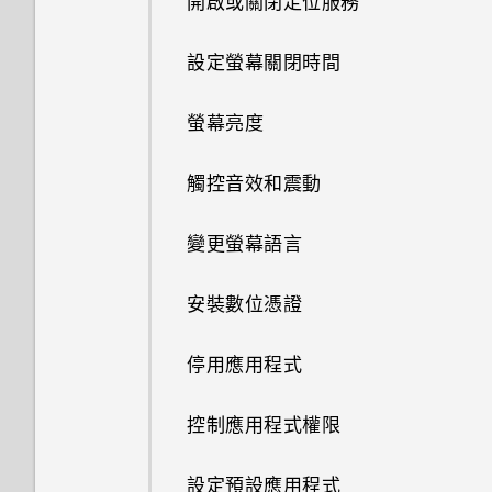
開啟或關閉定位服務
在HTC BlinkFeed上播放影片
搜尋 HTC Desire 650 和網路
AllPlay 智慧媒體平台的喇叭
中的電話號碼
重新整理內容
管理電子郵件訊息
如何在重設手機後通過 Google
聯繫聯絡人
多重桌布
認識手機設定
將訊息移到受保護的收件匣
拍攝影片
極致省電模式
使用Android備份服務
登入畫面？
連線到 VPN
設定螢幕關閉時間
張貼到社交網路
Google應用程式
何謂HTC Connect？
撥打緊急電話
擷取手機畫面
搜尋電子郵件訊息
匯入或複製聯絡人
依時間改變的桌布
更新手機軟體
封鎖不要的訊息
設定影片解析度
延長電池使用時間的提示
從本機備份資料
忘記了手機的螢幕鎖定密碼、
使用 HTC Desire 650作為Wi-Fi
螢幕亮度
從HTC BlinkFeed移除內容
使用 HTC Connect 分享媒體
收到來電
PIN 碼或圖形該怎麼辦？
熱點
旅行模式
使用 Exchange ActiveSync電
合併聯絡人資訊
鎖定螢幕桌布
從 Play 商店取得應用程式
複製簡訊到 Nano SIM 卡
在錄影期間拍照 — 影像相片
將應用程式移到記憶卡
子郵件
關於 HTC Sync Manager
觸控音效和震動
開啟或關閉 藍牙
通話期間可以執行的動作
手機遺失或遭竊時該怎麼辦？
透過 USB 網路共用分享手機的
何謂 HTC Sense 首頁小工具？
傳送聯絡人資訊
新增或移除小工具面板
從網路下載應用程式
刪除訊息和對話
使用音量鈕拍攝相片及影片
網際網路連線
檢視及管理儲存裝置上的檔案
新增電子郵件帳號
在電腦上安裝 HTC Sync
變更螢幕語言
連接藍牙耳機
設定多方通話
Manager
何謂智慧鎖及如何使用？
設定 HTC Sense 首頁小工具
聯絡人群組
排列小工具面板
解除安裝應用程式
傳送多媒體訊息 (MMS)
拍攝連續的相片
卸載記憶卡
智慧同步有何作用？
安裝數位憑證
與藍牙裝置解除配對
通話記錄
將 iPhone 的內容和應用程式傳
為何重新開啟或開啟手機時出現
設定住家及工作位置
私密聯絡人
變更主畫面
使用 HDR
送到 HTC 手機
要求我輸入密碼以解密手機？
釋放儲存空間
停用應用程式
使用藍牙接收檔案
切換靜音、震動和一般模式
手動切換位置
啟動列
拍攝自拍和人物照的小秘訣
取得協助
移除螢幕鎖時出現裝置保護功能
在 HTC Desire 650 和電腦間複
控制應用程式權限
使用 NFC
將停止運作的訊息，裝置保護是
本國撥號
製檔案
釘選及取消釘選應用程式
新增主畫面小工具
什麼意思？
使用瞬間美膚套用柔膚美化
重新啟動 HTC Desire 650 (軟
設定預設應用程式