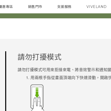
優惠專區
銷售門市
支援服務
VIVELAND
焦點訊息
智慧型手機
校園專案
銷售通路
配件
企業採購
請勿打擾模式
請勿打擾模式可用來拒接來電、將音效警示和通知
用兩根手指從畫面頂端向下快速滑動，開啟