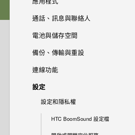
應用程式
如果手機不斷重新啟動或無法開
HTC 與 Google 相簿整合
HTC Sense 首頁
機進入主畫面，該怎麼辦？
Nano SIM 卡
何謂 HTC 主題？
從先前的 HTC 手機還原
Google 相簿與應用程式
相機畫面
通話、訊息與聯絡人
螢幕鍵盤有哪些改變
休眠模式
手機無法充電時該怎麼做？
SD 卡
下載主題或個別項目
HTC BlinkFeed
從Android手機傳輸內容
選擇拍攝模式
手機通話功能
Google 相簿功能介紹
電池與儲存空間
音效
將螢幕解鎖
其他應用程式
為何電池電力消耗如此快速？
為電池充電
自行建立主題
訊息
何謂HTC BlinkFeed？
從 iPhone 傳輸內容的方式
拍攝模式設定
檢視相片及影片
電源及儲存空間管理
使用智慧搜尋撥號
備份、傳輸與重設
完全個人專屬
動作手勢
聯絡人
使用時鐘
Doze 模式如何節省電池電力？
切換手機開關
尋找主題
開啟或關閉HTC BlinkFeed
傳送簡訊 (SMS)
透過iCloud傳送iPhone內容
縮放
編輯相片
使用語音撥打電話
同步、備份及重設
顯示電池百分比
連線功能
Boost+
電子郵件
觸控手勢
查看氣象
為何省電模式和極致省電模式都
聯絡人清單
編輯主題
餐廳推薦
傳送群組訊息
取得聯絡人及其他內容的其他方
開啟或關閉相機閃光燈
剪輯影片
撥打分機號碼
查看電池用量
網際網路連線
新增社交網路、電子郵件帳號等
設定
變成灰色停用狀態？
Android 6.0 Marshmallow
法
開啟應用程式
查看郵件
錄音
設定個人檔案
刪除主題
在 HTC BlinkFeed 上新增內容
繼續撰寫訊息草稿
無線分享
拍攝相片
透過 Google 應用程式取得即時
回撥未接來電
查看電池記錄
同步帳號
設定和隱私權
開啟或關閉數據連線
Android 中的應用程式待機如何
的方式
軟體與應用程式更新
在手機和電腦之間傳送相片、影
資訊
分享內容
傳送電子郵件訊息
節省電池電力？
收聽 FM 收音機
新增新的聯絡人
選擇主畫面桌面
片及音樂
回覆訊息
設定相片品質和大小
傳送音樂至 Blackfire 相容喇叭
快速撥號
應用程式電池最佳化
移除帳號
管理數據使用量
HTC BoomSound 設定檔
自訂重點消息摘要
畫面搜尋
切換最近使用的應用程式
讀取及回覆電子郵件訊息
設定中的電池最佳化有何作用？
編輯聯絡人的資訊
設定主畫面桌布
使用快速設定
轉寄訊息
提示：如何拍出更棒的相片
將音樂傳送至支援 Qualcomm
撥打訊息、電子郵件或日曆活動
使用省電功能
備份檔案、資料和設定的方式
Wi-Fi 連線