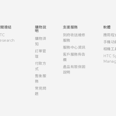
快速入門手冊
使用手冊
相關連結
購物說
支援服務
軟體
明
TC
到府收送維修
應用程
購物須
esearch
服務
手機功
知
服務中心資訊
相機工
訂單管
客戶服務佈告
HTC S
理
欄
Manag
付款方
產品有限保固
式
說明
售後服
務
常見問
題