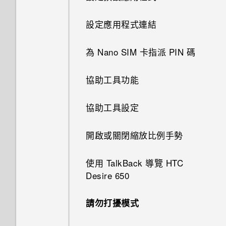
體重設)
儲存空間類型
新增應用程式至 HTC Sense 首
新增主畫面捷徑
如何將檔案與資料夾複製或移到
使用自動自拍
頁小工具
設定應用程式連結
記憶卡？
重設網路設定
我該將記憶卡當作可移除式或內
使用貼圖作為應用程式捷徑
用語音指令拍攝自拍照
部儲存空間使用呢？
開啟或關閉建議資料夾
為 Nano SIM 卡指派 PIN 碼
我將記憶卡格式化以作為內部儲
重設 HTC Desire 650 (硬體重
分類小工具面板和啟動列上的應
存空間使用時，卻出現該記憶卡
設)
使用自拍計時器拍照
將記憶卡設為內部儲存空間
關閉鎖定螢幕
協助工具功能
用程式
速度太慢的訊息。為什麼？
拍攝全景相片
在手機儲存空間和記憶卡之間移
設定螢幕鎖定
協助工具設定
移動主畫面項目
我的手機是全新的，但可用儲存
動應用程式及資料
空間卻比總容量少。為什麼？
設定智慧鎖
開啟或關閉縮放比例手勢
移除主畫面項目
針對特定遊戲開啟 Game
使用 MicroSD 記憶卡作為可移
battery booster
開啟或關閉鎖定螢幕通知
使用 TalkBack 導覽 HTC
除式儲存裝置和使用內部儲存空
排列應用程式
Desire 650
間有何不同？
管理已下載應用程式的異常活動
與鎖定螢幕通知互動
顯示或隱藏應用程式畫面中的應
請勿打擾模式
如何備份相片及影片？
用程式
針對部分應用程式建立解鎖圖形
變更鎖定螢幕捷徑