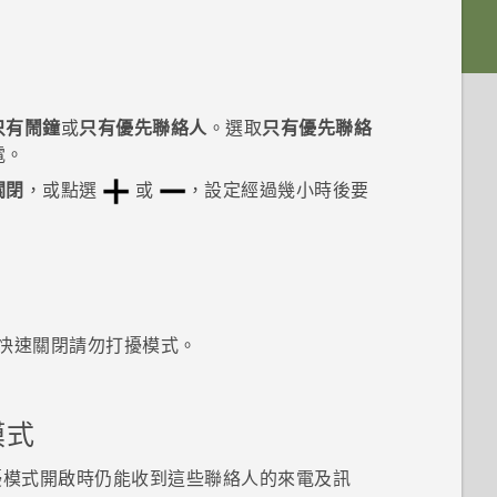
只有鬧鐘
或
只有優先聯絡人
。
選取
只有優先聯絡
電。
關閉
，或點選
或
，設定經過幾小時後要
快速關閉
請勿打擾模式
。
模式
擾模式開啟時仍能收到這些聯絡人的來電及訊