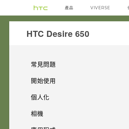
產品
VIVERSE
VIVE
G REIGNS
HTC Desire 650‎
常見問題
GETTING STARTED
開始使用
手機上的各種便利功能
手機無法開機時該怎麼做？
個人化
打開包裝
如何使用硬體按鍵重新啟動手
手機設定及傳輸
相機應用程式有哪些新功能和特
相機
機？
殊功能
熟悉新手機的功能
個人化
HTC Desire 650 概觀
相機
初次設定 HTC Desire 650