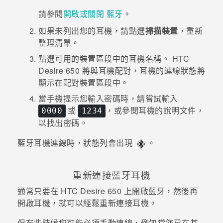
請參閱
開啟或關閉 藍牙
。
登入
如果未列出您的耳機，請點選
掃描裝置
，重新
整理清單。
點選
可用的裝置
區段中的耳機名稱。
HTC
Desire 650
將與耳機配對，耳機的連線狀態將
顯示在
配對裝置
區段中。
當手機提示您輸入密碼時，請嘗試輸入
或
，或參閱耳機的說明文件，
0000
1234
以找出密碼。
藍牙
耳機連線時，狀態列會出現
。
重新連接
藍牙
耳機
通常只要在
HTC Desire 650
上開啟
藍牙
，然後再
開啟耳機，就可以經鬆重新連接耳機。
但有些時候您可能必須手動連線，例如當您已在其