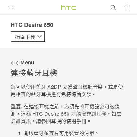
產品
HTC Desire 650‎
VIVE
指南下載
G REIGNS
智慧型手機
< < Menu
配件
連接
藍牙
耳機
VIVERSE
您可以使用
藍牙
A2DP 立體聲耳機聽音樂，或是使
用相容的
藍牙
耳機進行免持聽筒交談。
優惠專區
重要:
在連接耳機之前，必須先將耳機設為可被偵
焦點訊息
銷售門市
測，這樣
HTC Desire 650
才能搜尋到耳機。如需
校園專案
詳細資訊，請參閱耳機的使用手冊。
銷售通路
支援服務
企業採購
開啟
藍牙
並查看可用裝置的清單。
VIVELAND