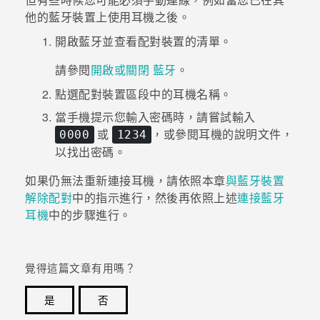
他的
藍牙
裝置上使用耳機之後。
開啟
藍牙
並查看配對裝置的清單。
請參閱
開啟或關閉 藍牙
。
點選
配對裝置
區段中的耳機名稱。
當手機提示您輸入密碼時，請嘗試輸入
或
，或參閱耳機的說明文件，
0000
1234
以找出密碼。
如果仍無法重新連接耳機，請依照本章
與藍牙裝置
解除配對
中的指示進行，然後再依照上述
連接
藍牙
耳機
中的步驟進行。
覺得這篇文章有用嗎？
是
否