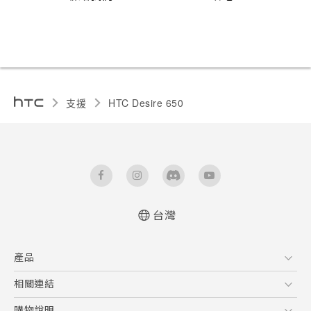
支援
HTC Desire 650‎
台灣
快速入門手冊
產品
使用手冊
5G
相關連結
智慧型手機
HTC Research
購物說明