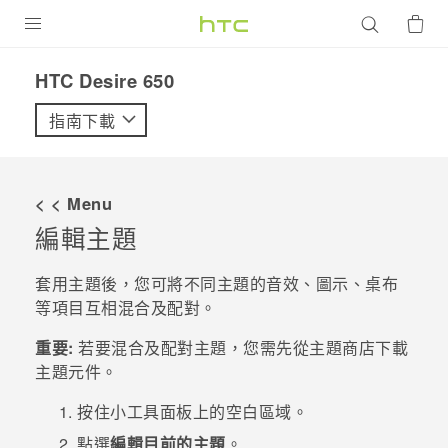
產品
HTC Desire 650‎
VIVE
指南下載
G REIGNS
智慧型手機
< < Menu
配件
編輯主題
VIVERSE
套用主題後，您可將不同主題的音效、圖示、桌布
等項目互相混合及配對。
優惠專區
重要:
若要混合及配對主題，您需先從
主題
商店下載
焦點訊息
銷售門市
主題元件。
校園專案
銷售通路
支援服務
按住小工具面板上的空白區域。
企業採購
點選
編輯目前的主題
。
VIVELAND