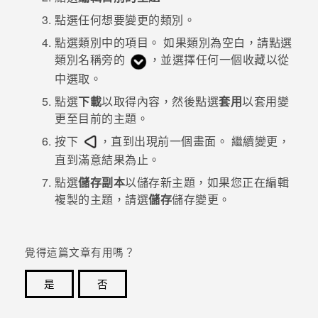
點選任何想要變更的類別。
登入
點選類別中的項目。
如果類別為空白，請點選
類別名稱旁的
，並選擇任何一個收藏以從
中選取。
點選
下載
以取得內容，然後點選
套用
以套用變
更至目前的主題。
按下
，直到出現前一個畫面。
繼續變更，
直到滿意結果為止。
點選
儲存副本
以儲存新主題，如果您正在編輯
複製的主題，請選
儲存
儲存變更。
覺得這篇文章有用嗎？
是
否
感謝您！您的意見回報可協助他人查看最實用的資訊。