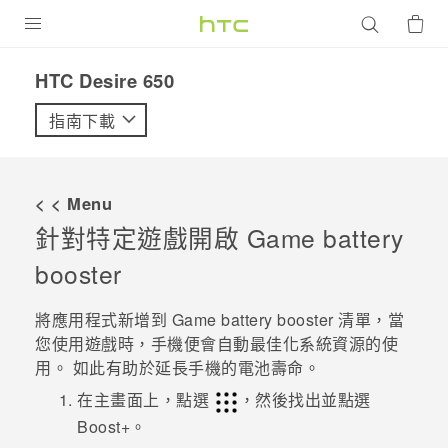
產品
HTC Desire 650‎
VIVE
指南下載
G REIGNS
智慧型手機
< < Menu
配件
針對特定遊戲開啟
Game battery
booster
VIVERSE
優惠專區
將應用程式新增到
Game battery booster
清單，當
您使用遊戲時，手機便會自動最佳化系統資源的使
焦點訊息
銷售門市
用。 如此有助於延長手機的電池壽命。
校園專案
在主畫面上，點選
，然後找出並點選
銷售通路
支援服務
Boost+
。
企業採購
VIVELAND