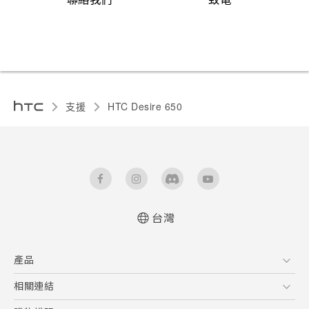
支援
HTC Desire 650‎
台灣
快速入門手冊
產品
使用手冊
5G
相關連結
智慧型手機