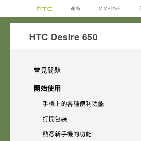
產品
VIVERSE
VIVE
G REIGNS
HTC Desire 650‎
常見問題
GETTING STARTED
開始使用
手機上的各種便利功能
手機無法開機時該怎麼做？
打開包裝
如何使用硬體按鍵重新啟動手
相機應用程式有哪些新功能和特
機？
殊功能
熟悉新手機的功能
HTC Desire 650 概觀