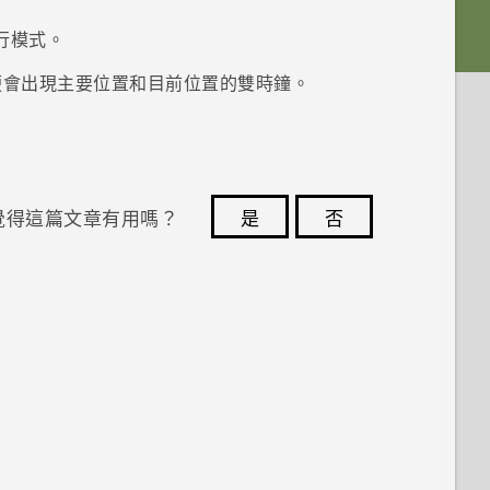
。
行模式。
便會出現主要位置和目前位置的雙時鐘。
覺得這篇文章有用嗎？
是
否
您的意見回報可協助他人查看最實用的資訊。