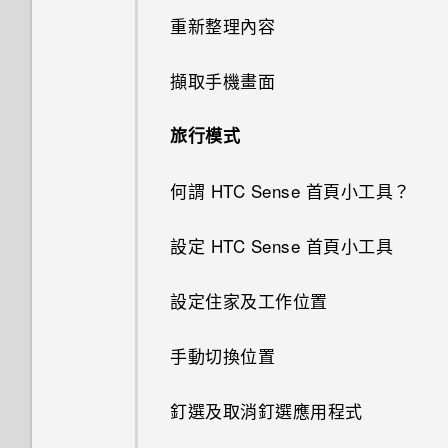
重新整理內容
如何在重設手機後通過 Google
登入畫面？
擷取手機畫面
忘記了手機的螢幕鎖定密碼、
PIN 碼或圖形該怎麼辦？
旅行模式
手機遺失或遭竊時該怎麼辦？
何謂 HTC Sense 首頁小工具？
何謂智慧鎖及如何使用？
設定 HTC Sense 首頁小工具
為何重新開啟或開啟手機時出現
設定住家及工作位置
要求我輸入密碼以解密手機？
手動切換位置
移除螢幕鎖時出現裝置保護功能
將停止運作的訊息，裝置保護是
釘選及取消釘選應用程式
什麼意思？