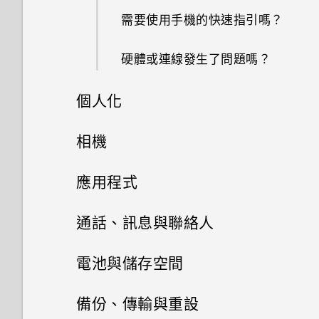
需要使用手機的快速指引嗎？
能否讓相機停留在待機模式以節
省電力？要如何設定？
硬體或連線發生了問題嗎？
「驗證應用程式」有何作用？如
個人化
何確認是否已啟用？
手機設定及傳輸
相機
如何在郵件應用程式內登入我的
Microsoft 電子郵件帳號？
個人化
相機
初次設定 HTC Desire 650
應用程式
為何手機上的應用程式會當機並
何謂 HTC 主題？
從先前的 HTC 手機還原
Google 相簿與應用程式
相機畫面
通話、訊息與聯絡人
強制關閉？
下載主題或個別項目
HTC BlinkFeed
從Android手機傳輸內容
選擇拍攝模式
手機通話功能
Google 相簿功能介紹
如何知道我是否在手機上安裝了
電池與儲存空間
惡意的第三方應用程式？
其他應用程式
自行建立主題
訊息
何謂HTC BlinkFeed？
從 iPhone 傳輸內容的方式
拍攝模式設定
檢視相片及影片
電源及儲存空間管理
使用智慧搜尋撥號
備份、傳輸與重設
如何設定預設的簡訊應用程式？