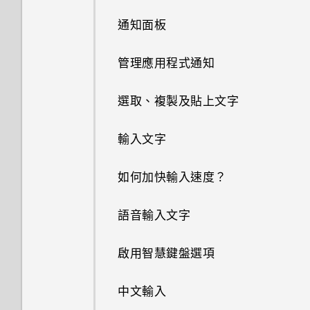
如何在手機與電腦之間複製檔
通知面板
案？
管理應用程式通知
我之前曾使用 HTC 備份。為何
手機現在未內建 HTC 備份？
選取、複製及貼上文字
如何讓 HTC Sync Manager 辨
識出我的手機？
輸入文字
我認為麥克風壞了。我該怎麼
如何加快輸入速度？
做？
語音輸入文字
能否變更手機上系統的字型樣式
和大小？
啟用智慧鍵盤選項
如何將喜愛的歌曲或音樂設為鈴
中文輸入
聲？