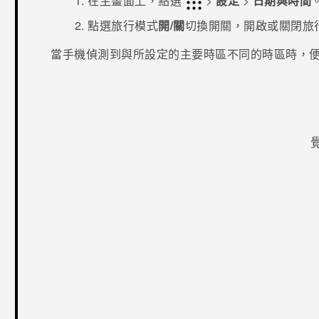
在
主畫面
上，點選
>
設定
>
日期與時間
點選
旅行模式
開/關
切換開關，開啟或關閉旅
當手機偵測到與所設定的主要時區不同的時區時，
感謝您！