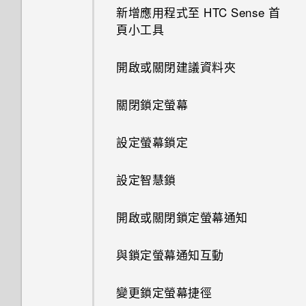
新增應用程式至 HTC Sense 首
如何將檔案與資料夾複製或移到
頁小工具
記憶卡？
開啟或關閉建議資料夾
我將記憶卡格式化以作為內部儲
存空間使用時，卻出現該記憶卡
關閉鎖定螢幕
速度太慢的訊息。為什麼？
設定螢幕鎖定
我的手機是全新的，但可用儲存
空間卻比總容量少。為什麼？
設定智慧鎖
使用 MicroSD 記憶卡作為可移
開啟或關閉鎖定螢幕通知
除式儲存裝置和使用內部儲存空
間有何不同？
與鎖定螢幕通知互動
如何備份相片及影片？
變更鎖定螢幕捷徑