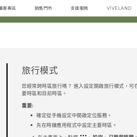
優惠專區
銷售門市
支援服務
VIVELAND
焦點訊息
智慧型手機
校園專案
銷售通路
配件
企業採購
旅行模式
您經常跨時區旅行嗎？ 進入設定開啟
旅行模式
，可
要時區和目前時區。
重要:
確定從手機設定中開啟定位服務。
先在
時鐘
應用程式中設定主要時區。