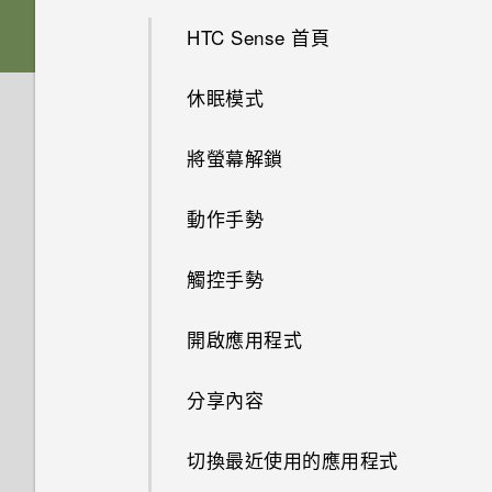
如果手機不斷重新啟動或無法開
HTC 與 Google 相簿整合
HTC Sense 首頁
機進入主畫面，該怎麼辦？
Nano SIM 卡
螢幕鍵盤有哪些改變
休眠模式
手機無法充電時該怎麼做？
SD 卡
音效
將螢幕解鎖
為何電池電力消耗如此快速？
為電池充電
完全個人專屬
動作手勢
Doze 模式如何節省電池電力？
切換手機開關
Boost+
觸控手勢
為何省電模式和極致省電模式都
變成灰色停用狀態？
Android 6.0 Marshmallow
開啟應用程式
Android 中的應用程式待機如何
軟體與應用程式更新
分享內容
節省電池電力？
切換最近使用的應用程式
設定中的電池最佳化有何作用？